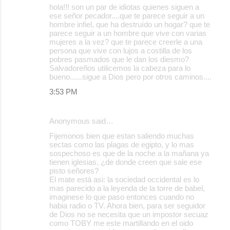
hola!!! son un par de idiotas quienes siguen a
ese señor pecador....que te parece seguir a un
hombre infiel, que ha destruído un hogar? que te
parece seguir a un hombre que vive con varias
mujeres a la vez? que te parece creerle a una
persona que vive con lujos a costilla de los
pobres pasmados que le dan los diesmo?
Salvadoreños utilicemos la cabeza para lo
bueno......sigue a Dios pero por otros caminos....
3:53 PM
Anonymous said…
Fijemonos bien que estan saliendo muchas
sectas como las plagas de egipto, y lo mas
sospechoso es que de la noche a la mañana ya
tienen iglesias, ¿de donde creen que sale ese
pisto señores?
El mate está asi: la sociedad occidental es lo
mas parecido a la leyenda de la torre de babel,
imaginese lo que paso entonces cuando no
habia radio o TV. Ahora bien, para ser seguidor
de Dios no se necesita que un impostor secuaz
como TOBY me este martillando en el oido