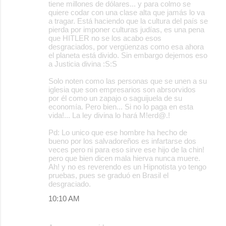
tiene millones de dólares... y para colmo se
quiere codar con una clase alta que jamás lo va
a tragar. Está haciendo que la cultura del país se
pierda por imponer culturas judías, es una pena
que HITLER no se los acabo esos
desgraciados, por vergüenzas como esa ahora
el planeta está divido. Sin embargo dejemos eso
a Justicia divina :S:S
Solo noten como las personas que se unen a su
iglesia que son empresarios son abrsorvidos
por él como un zapajo o saguijuela de su
economía. Pero bien... Si no lo paga en esta
vida!... La ley divina lo hará M!erd@.!
Pd: Lo unico que ese hombre ha hecho de
bueno por los salvadoreños es infartarse dos
veces pero ni para eso sirve ese hijo de la chin!
pero que bien dicen mala hierva nunca muere.
Ah! y no es reverendo es un Hipnotista yo tengo
pruebas, pues se graduó en Brasil el
desgraciado.
10:10 AM