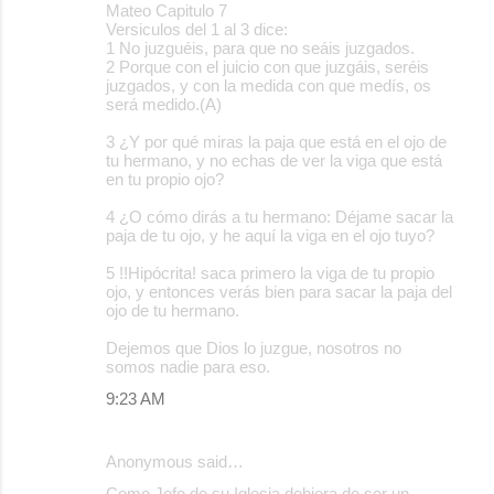
Mateo Capitulo 7
Versiculos del 1 al 3 dice:
1 No juzguéis, para que no seáis juzgados.
2 Porque con el juicio con que juzgáis, seréis
juzgados, y con la medida con que medís, os
será medido.(A)
3 ¿Y por qué miras la paja que está en el ojo de
tu hermano, y no echas de ver la viga que está
en tu propio ojo?
4 ¿O cómo dirás a tu hermano: Déjame sacar la
paja de tu ojo, y he aquí la viga en el ojo tuyo?
5 !!Hipócrita! saca primero la viga de tu propio
ojo, y entonces verás bien para sacar la paja del
ojo de tu hermano.
Dejemos que Dios lo juzgue, nosotros no
somos nadie para eso.
9:23 AM
Anonymous said…
Como Jefe de su Iglesia debiera de ser un