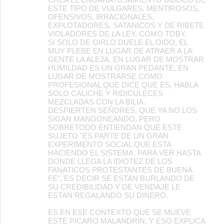
ESTE TIPO DE VULGARES, MENTIROSOS,
OFENSIVOS, IRRACIONALES,
EXPLOTADORES, SATANICOS Y DE RIBETE
VIOLADORES DE LA LEY, COMO TOBY.
SI SOLO DE OIRLO DUELE EL OIDO, EL
MUY PLEBE EN LUGAR DE ATRAER A LA
GENTE LA ALEJA, EN LUGAR DE MOSTRAR
HUMILDAD ES UN GRAN PEDANTE, EN
LUGAR DE MOSTRARSE COMO
PROFESIONAL QUE DICE QUE ES, HABLA
SOLO CALICHE Y RIDICULECES
MEZCLADAS CON LA BILIA.
DESPIERTEN SEÑORES, QUE YA NO LOS
SIGAN MANGONEANDO, PERO
SOBRETODO ENTIENDAN QUE ESTE
SUJETO "ES PARTE DE UN GRAN
EXPERIMENTO SOCIAL QUE ESTA
HACIENDO EL SISTEMA, PARA VER HASTA
DONDE LLEGA LA IDIOTEZ DE LOS
FANATICOS PROTESTANTES DE BUENA
FE", ES DECIR SE ESTAN BURLANDO DE
SU CREDIBILIDAD Y DE VENDAJE LE
ESTAN REGALANDO SU DINERO.
ES EN ESE CONTEXTO QUE SE MUEVE
ESTE PICARO MALANDRIN, Y ESO EXPLICA