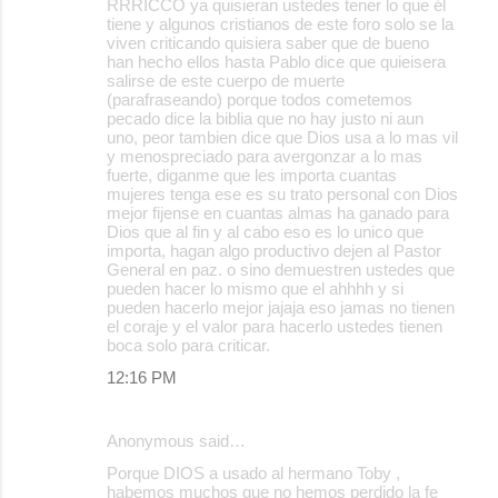
RRRICCO ya quisieran ustedes tener lo que él
tiene y algunos cristianos de este foro solo se la
viven criticando quisiera saber que de bueno
han hecho ellos hasta Pablo dice que quieisera
salirse de este cuerpo de muerte
(parafraseando) porque todos cometemos
pecado dice la biblia que no hay justo ni aun
uno, peor tambien dice que Dios usa a lo mas vil
y menospreciado para avergonzar a lo mas
fuerte, diganme que les importa cuantas
mujeres tenga ese es su trato personal con Dios
mejor fijense en cuantas almas ha ganado para
Dios que al fin y al cabo eso es lo unico que
importa, hagan algo productivo dejen al Pastor
General en paz. o sino demuestren ustedes que
pueden hacer lo mismo que el ahhhh y si
pueden hacerlo mejor jajaja eso jamas no tienen
el coraje y el valor para hacerlo ustedes tienen
boca solo para criticar.
12:16 PM
Anonymous said…
Porque DIOS a usado al hermano Toby ,
habemos muchos que no hemos perdido la fe