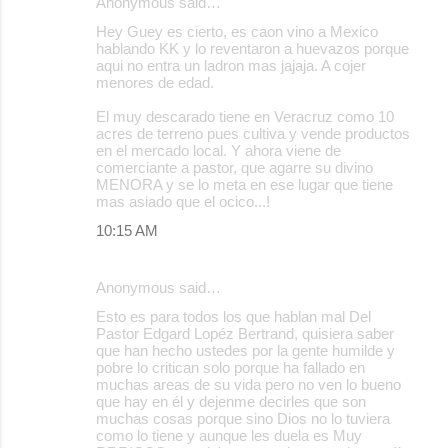
Anonymous said…
Hey Guey es cierto, es caon vino a Mexico
hablando KK y lo reventaron a huevazos porque
aqui no entra un ladron mas jajaja. A cojer
menores de edad.
El muy descarado tiene en Veracruz como 10
acres de terreno pues cultiva y vende productos
en el mercado local. Y ahora viene de
comerciante a pastor, que agarre su divino
MENORA y se lo meta en ese lugar que tiene
mas asiado que el ocico...!
10:15 AM
Anonymous said…
Esto es para todos los que hablan mal Del
Pastor Edgard Lopéz Bertrand, quisiera saber
que han hecho ustedes por la gente humilde y
pobre lo critican solo porque ha fallado en
muchas areas de su vida pero no ven lo bueno
que hay en él y dejenme decirles que son
muchas cosas porque sino Dios no lo tuviera
como lo tiene y aunque les duela es Muy