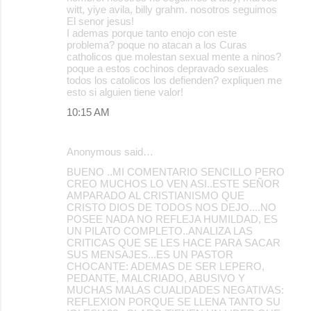
witt, yiye avila, billy grahm. nosotros seguimos
El senor jesus!
I ademas porque tanto enojo con este
problema? poque no atacan a los Curas
catholicos que molestan sexual mente a ninos?
poque a estos cochinos depravado sexuales
todos los catolicos los defienden? expliquen me
esto si alguien tiene valor!
10:15 AM
Anonymous said…
BUENO ..MI COMENTARIO SENCILLO PERO
CREO MUCHOS LO VEN ASI..ESTE SEÑOR
AMPARADO AL CRISTIANISMO QUE
CRISTO DIOS DE TODOS NOS DEJO....NO
POSEE NADA NO REFLEJA HUMILDAD, ES
UN PILATO COMPLETO..ANALIZA LAS
CRITICAS QUE SE LES HACE PARA SACAR
SUS MENSAJES...ES UN PASTOR
CHOCANTE: ADEMAS DE SER LEPERO,
PEDANTE, MALCRIADO, ABUSIVO Y
MUCHAS MALAS CUALIDADES NEGATIVAS:
REFLEXION PORQUE SE LLENA TANTO SU