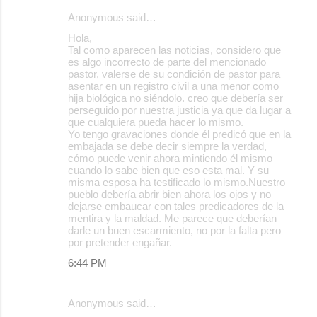
Anonymous said…
C
Hola,
o
Tal como aparecen las noticias, considero que
es algo incorrecto de parte del mencionado
m
pastor, valerse de su condición de pastor para
m
asentar en un registro civil a una menor como
hija biológica no siéndolo. creo que debería ser
e
perseguido por nuestra justicia ya que da lugar a
que cualquiera pueda hacer lo mismo.
n
Yo tengo gravaciones donde él predicó que en la
t
embajada se debe decir siempre la verdad,
cómo puede venir ahora mintiendo él mismo
s
cuando lo sabe bien que eso esta mal. Y su
misma esposa ha testificado lo mismo.Nuestro
pueblo debería abrir bien ahora los ojos y no
dejarse embaucar con tales predicadores de la
mentira y la maldad. Me parece que deberían
darle un buen escarmiento, no por la falta pero
por pretender engañar.
6:44 PM
Anonymous said…