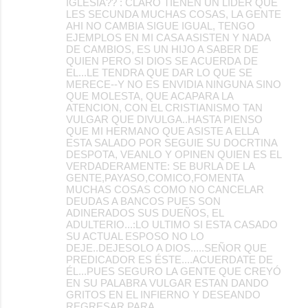
IGLESIA?? : CLARO TIENEN UN LIDER QUE
LES SECUNDA MUCHAS COSAS, LA GENTE
AHI NO CAMBIA SIGUE IGUAL, TENGO
EJEMPLOS EN MI CASA ASISTEN Y NADA
DE CAMBIOS, ES UN HIJO A SABER DE
QUIEN PERO SI DIOS SE ACUERDA DE
EL...LE TENDRA QUE DAR LO QUE SE
MERECE--Y NO ES ENVIDIA NINGUNA SINO
QUE MOLESTA, QUE ACAPARA LA
ATENCION, CON EL CRISTIANISMO TAN
VULGAR QUE DIVULGA..HASTA PIENSO
QUE MI HERMANO QUE ASISTE A ELLA
ESTA SALADO POR SEGUIE SU DOCRTINA
DESPOTA, VEANLO Y OPINEN QUIEN ES EL
VERDADERAMENTE: SE BURLA DE LA
GENTE,PAYASO,COMICO,FOMENTA
MUCHAS COSAS COMO NO CANCELAR
DEUDAS A BANCOS PUES SON
ADINERADOS SUS DUEÑOS, EL
ADULTERIO...:LO ULTIMO SI ESTA CASADO
SU ACTUAL ESPOSO NO LO
DEJE..DEJESOLO A DIOS.....SEÑOR QUE
PREDICADOR ES ÉSTE....ACUERDATE DE
ÉL...PUES SEGURO LA GENTE QUE CREYÓ
EN SU PALABRA VULGAR ESTAN DANDO
GRITOS EN EL INFIERNO Y DESEANDO
REGRESAR PARA