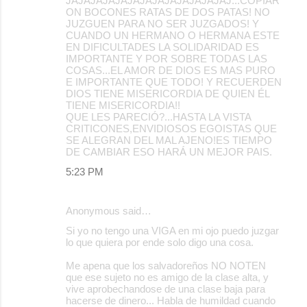
JAJAJAJAJAJAJAJAJAJAJAJAJAJ...COPIAR
ON BOCONES RATAS DE DOS PATAS! NO
JUZGUEN PARA NO SER JUZGADOS! Y
CUANDO UN HERMANO O HERMANA ESTE
EN DIFICULTADES LA SOLIDARIDAD ES
IMPORTANTE Y POR SOBRE TODAS LAS
COSAS...EL AMOR DE DIOS ES MAS PURO
E IMPORTANTE QUE TODO! Y RECUERDEN
DIOS TIENE MISERICORDIA DE QUIEN ÉL
TIENE MISERICORDIA!!
QUE LES PARECIÓ?...HASTA LA VISTA
CRITICONES,ENVIDIOSOS EGOISTAS QUE
SE ALEGRAN DEL MAL AJENO!ES TIEMPO
DE CAMBIAR ESO HARÁ UN MEJOR PAIS.
5:23 PM
Anonymous said…
Si yo no tengo una VIGA en mi ojo puedo juzgar
lo que quiera por ende solo digo una cosa.
Me apena que los salvadoreños NO NOTEN
que ese sujeto no es amigo de la clase alta, y
vive aprobechandose de una clase baja para
hacerse de dinero... Habla de humildad cuando