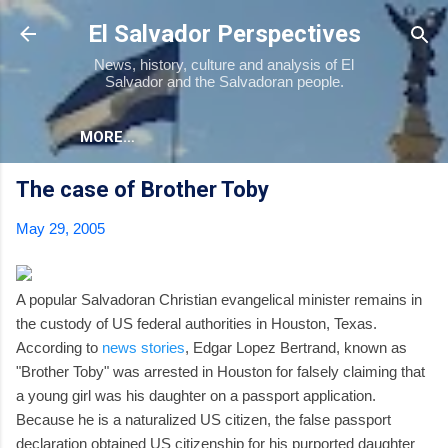
Skip to main content
El Salvador Perspectives
News, history, culture and analysis of El
Salvador and the Salvadoran people.
MORE…
The case of Brother Toby
May 29, 2005
A popular Salvadoran Christian evangelical minister remains in
the custody of US federal authorities in Houston, Texas.
According to
news stories
, Edgar Lopez Bertrand, known as
"Brother Toby" was arrested in Houston for falsely claiming that
a young girl was his daughter on a passport application.
Because he is a naturalized US citizen, the false passport
declaration obtained US citizenship for his purported daughter