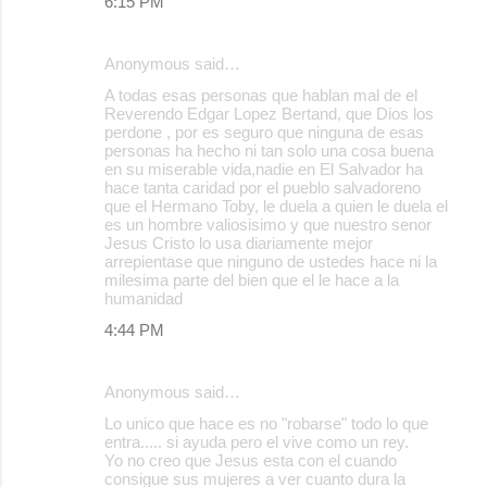
6:15 PM
Anonymous said…
A todas esas personas que hablan mal de el
Reverendo Edgar Lopez Bertand, que Dios los
perdone , por es seguro que ninguna de esas
personas ha hecho ni tan solo una cosa buena
en su miserable vida,nadie en El Salvador ha
hace tanta caridad por el pueblo salvadoreno
que el Hermano Toby, le duela a quien le duela el
es un hombre valiosisimo y que nuestro senor
Jesus Cristo lo usa diariamente mejor
arrepientase que ninguno de ustedes hace ni la
milesima parte del bien que el le hace a la
humanidad
4:44 PM
Anonymous said…
Lo unico que hace es no "robarse" todo lo que
entra..... si ayuda pero el vive como un rey.
Yo no creo que Jesus esta con el cuando
consigue sus mujeres a ver cuanto dura la