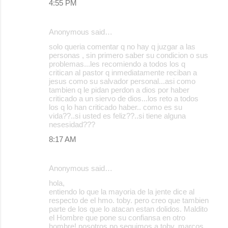
4:55 PM
Anonymous said…
solo queria comentar q no hay q juzgar a las
personas , sin primero saber su condicion o sus
problemas...les recomiendo a todos los q
critican al pastor q inmediatamente reciban a
jesus como su salvador personal...asi como
tambien q le pidan perdon a dios por haber
criticado a un siervo de dios...los reto a todos
los q lo han criticado haber.. como es su
vida??..si usted es feliz??..si tiene alguna
nesesidad???
8:17 AM
Anonymous said…
hola,
entiendo lo que la mayoria de la jente dice al
respecto de el hmo. toby. pero creo que tambien
parte de los que lo atacan estan dolidos. Maldito
el Hombre que pone su confiansa en otro
hombre! nosotros no seguimos a toby, marcos