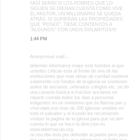
!!ASÍ SERÁ!! SI LOS POBRES QUE LO
SIGUEN SE DIERAN CUENTA COMO VIVE
EL PASTOR, UN MILLONARIO SE QUEDA
ATRÁS. SI SUPIERAN LAS PROPIEDADES
QUE "POSEE", TIENE CONTENTOS A
"ALGUNOS" CON UNOS DOLARITOS!!!!
1:44 PM
Anonymous said…
deberian informarse mejor este hombre al que
ustedes critican esta al frente de una de las
instituciones que mas obras de caridad sostiene
solamente con fondos de la iglesia se sostienen
asilos de ancianos ,orfanatos colegios etc. se da
una canasta basica a muchos ancianos se
reparte comida todos los dias a personas
indigentes en un ministerio que se llamna pan y
chocolate,son mas de 200 iglesias unoidas en
todo el salvador y el mundo les recomiendo
visitasr la pagina de la iglesia para que se den
cuenta lo que se hace la direccion es
www.tabernaculo.org.
no escribo esto por defender al pastor pero para
dar una opinion hay que informarse el delito que