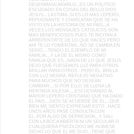
DESENMASCARARLO...ES UN POLITICO
ESCUDADO EN COSAS DEL BELLO DIOS
JESUS... LASTIMA..SI ES LO MAS LEPERO,
REPUGNANTE Y CHARLATAN QUE SE HA
VISTO EN LA HISTORIA DE MI PAIS,,,A
VECES LOS MENSAJES CATOLICOS SON
MAS BENEFICIOSOS PUES TE INCITAN A
ARREPENTIRTE DE LO QUE HACES PERO
AHI TE LO FOMENTAN...NO SE CAMBIA EN
SERIO....TENGO EL EJEMPLO DE MI
FAMILIA....Y LA DE EL MISMO COMO
FAMILIA QUE ES...NADA DE LO QUE JESUS
DEJO QUE FUESEMOS LUZ PARA OTROS
BRILLAR PARA OTROS : PERO ÉL..BRILLA
CON LUZ NEGRA, REFLEJO NEGATIVO
PARA MUCHOS QUE NO DESEAN
CAMBIAR....SI POR ELLO SE LLENA LA
MENTADA IGLESIA,,,,,ESCUCHANDO AL
MAYOR LEPERO CRISTIANO QUE HA DADO
EL PAIS....DIOS SE ACUERDE DE EL....QUE
BIEN ME SIENTO EXPRESAR ESTO...HACE
UNOS AÑOS PASE CONSULTA CON
EL..POR ALGO DE DEPRESION...Y SALI
CON LA BOCA ABIERTA NI UN SECULAR O
CUALQUIERA PSICOLOGO ME HUBIESE
DICHO LO QUE EL ME DIJO...TIENE QUE