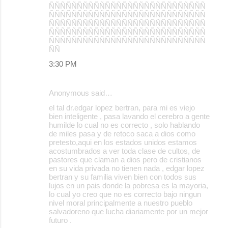
ÑÑÑÑÑÑÑÑÑÑÑÑÑÑÑÑÑÑÑÑÑÑÑÑÑÑÑÑ
ÑÑÑÑÑÑÑÑÑÑÑÑÑÑÑÑÑÑÑÑÑÑÑÑÑÑÑÑ
ÑÑÑÑÑÑÑÑÑÑÑÑÑÑÑÑÑÑÑÑÑÑÑÑÑÑÑÑ
ÑÑÑÑÑÑÑÑÑÑÑÑÑÑÑÑÑÑÑÑÑÑÑÑÑÑÑÑ
ÑÑÑÑÑÑÑÑÑÑÑÑÑÑÑÑÑÑÑÑÑÑÑÑÑÑÑÑ
ÑÑ
3:30 PM
Anonymous said…
el tal dr.edgar lopez bertran, para mi es viejo
bien inteligente , pasa lavando el cerebro a gente
humilde lo cual no es correcto , solo hablando
de miles pasa y de retoco saca a dios como
pretesto,aqui en los estados unidos estamos
acostumbrados a ver toda clase de cultos, de
pastores que claman a dios pero de cristianos
en su vida privada no tienen nada , edgar lopez
bertran y su familia viven bien con todos sus
lujos en un pais donde la pobresa es la mayoria,
lo cual yo creo que no es correcto bajo ningun
nivel moral principalmente a nuestro pueblo
salvadoreno que lucha diariamente por un mejor
futuro .