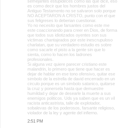
semejantes estupideces como las que dice, eso
es como decir que los hombres justos del
Antiguo Testamento no se salvaron solo porque
NO ACEPTARON A CRISTO, punto con el que
sus feligreses lo deberian cuestionar.
Yo no necesito que farsantes como este me
este coaccionando para creer en Dios, de forma
que todos sus idiotizados oyentes son sus
victimas chantajeados por este inescrupuloso
charlatan, que su verdadero estudio es sobre
como sacarle el pisto a la gente sin que lo
sienta, como lo hacen los ladrones
profesionales.
Si alguna vez quiere parecer cristiano este
malandrin, lo primero que tiene que hacer es
dejar de hablar en ese tono ofensivo, quitar ese
simbolo de la estrella de david encerrado en un
circulo porque es un simbolo satanico, quitarse
la cruz y ponersela hasta que demuestre
humildad y dejar de desearle la muerte a sus
enemigos politicos. Uds ya saben que es un vil
racista anticastrista, talle de explotador,
sobalevas de los poderosos, farsante religioso,
violador de la ley y agente del infierno.
2:51 PM