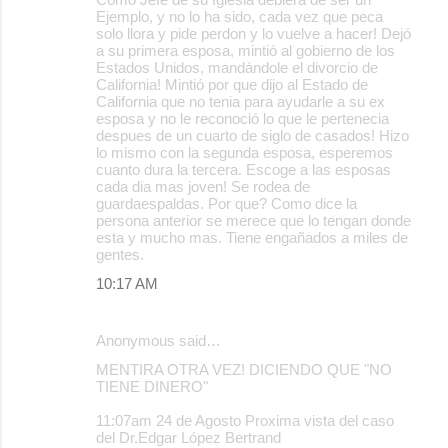
Ejemplo, y no lo ha sido, cada vez que peca
solo llora y pide perdon y lo vuelve a hacer! Dejó
a su primera esposa, mintió al gobierno de los
Estados Unidos, mandándole el divorcio de
California! Mintió por que dijo al Estado de
California que no tenia para ayudarle a su ex
esposa y no le reconoció lo que le pertenecia
despues de un cuarto de siglo de casados! Hizo
lo mismo con la segunda esposa, esperemos
cuanto dura la tercera. Escoge a las esposas
cada dia mas joven! Se rodea de
guardaespaldas. Por que? Como dice la
persona anterior se merece que lo tengan donde
esta y mucho mas. Tiene engañados a miles de
gentes.
10:17 AM
Anonymous said…
MENTIRA OTRA VEZ! DICIENDO QUE "NO
TIENE DINERO"
11:07am 24 de Agosto Proxima vista del caso
del Dr.Edgar López Bertrand