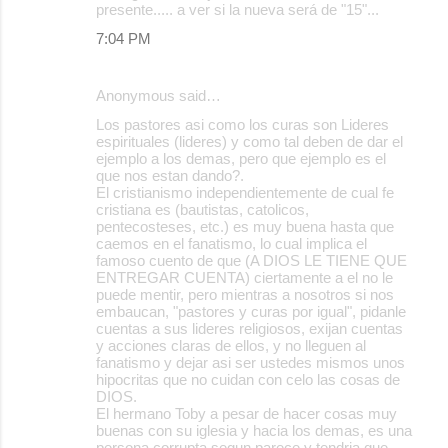
presente..... a ver si la nueva será de "15"...
7:04 PM
Anonymous said…
Los pastores asi como los curas son Lideres
espirituales (lideres) y como tal deben de dar el
ejemplo a los demas, pero que ejemplo es el
que nos estan dando?.
El cristianismo independientemente de cual fe
cristiana es (bautistas, catolicos,
pentecosteses, etc.) es muy buena hasta que
caemos en el fanatismo, lo cual implica el
famoso cuento de que (A DIOS LE TIENE QUE
ENTREGAR CUENTA) ciertamente a el no le
puede mentir, pero mientras a nosotros si nos
embaucan, "pastores y curas por igual", pidanle
cuentas a sus lideres religiosos, exijan cuentas
y acciones claras de ellos, y no lleguen al
fanatismo y dejar asi ser ustedes mismos unos
hipocritas que no cuidan con celo las cosas de
DIOS.
El hermano Toby a pesar de hacer cosas muy
buenas con su iglesia y hacia los demas, es una
persona corrupta segun parece y tendria que