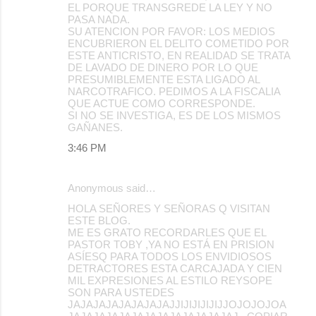
EL PORQUE TRANSGREDE LA LEY Y NO
PASA NADA.
SU ATENCION POR FAVOR: LOS MEDIOS
ENCUBRIERON EL DELITO COMETIDO POR
ESTE ANTICRISTO, EN REALIDAD SE TRATA
DE LAVADO DE DINERO POR LO QUE
PRESUMIBLEMENTE ESTA LIGADO AL
NARCOTRAFICO. PEDIMOS A LA FISCALIA
QUE ACTUE COMO CORRESPONDE.
SI NO SE INVESTIGA, ES DE LOS MISMOS
GAÑANES.
3:46 PM
Anonymous said…
HOLA SEÑORES Y SEÑORAS Q VISITAN
ESTE BLOG.
ME ES GRATO RECORDARLES QUE EL
PASTOR TOBY ,YA NO ESTÁ EN PRISION
ASÍESQ PARA TODOS LOS ENVIDIOSOS
DETRACTORES ESTA CARCAJADA Y CIEN
MIL EXPRESIONES AL ESTILO REYSOPE
SON PARA USTEDES
JAJAJAJAJAJAJAJAJJIJIJIJIJIJJOJOJOJOA