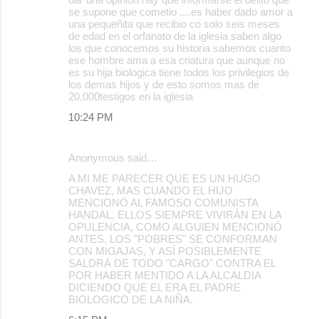
se supone que cometio ....es haber dado amor a
una pequeñita que recibio co solo seis meses
de edad en el orfanato de la iglesia saben algo
los que conocemos su historia sabemos cuanto
ese hombre ama a esa criatura que aunque no
es su hija biologica tiene todos los privilegios de
los demas hijos y de esto somos mas de
20,000testigos en la iglesia
10:24 PM
Anonymous said…
A MI ME PARECER QUE ES UN HUGO
CHAVEZ, MAS CUANDO EL HIJO
MENCIONÓ AL FAMOSO COMUNISTA
HANDAL, ELLOS SIEMPRE VIVIRÁN EN LA
OPULENCIA, COMO ALGUIEN MENCIONÓ
ANTES, LOS "POBRES" SE CONFORMAN
CON MIGAJAS, Y ASÍ POSIBLEMENTE
SALDRÁ DE TODO "CARGO" CONTRA EL
POR HABER MENTIDO A LA ALCALDIA
DICIENDO QUE EL ERA EL PADRE
BIOLOGICO DE LA NIÑA.