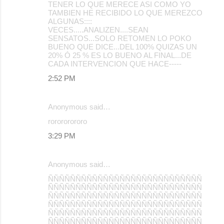
TENER LO QUE MERECE ASI COMO YO
TAMBIEN HE RECIBIDO LO QUE MEREZCO
ALGUNAS::::
VECES.....ANALIZEN....SEAN
SENSATOS...SOLO RETOMEN LO POKO
BUENO QUE DICE...DEL 100% QUIZAS UN
20% Ó 25 % ES LO BUENO AL FINAL...DE
CADA INTERVENCION QUE HACE-----
2:52 PM
Anonymous said…
rorororororo
3:29 PM
Anonymous said…
ÑÑÑÑÑÑÑÑÑÑÑÑÑÑÑÑÑÑÑÑÑÑÑÑÑÑÑÑ
ÑÑÑÑÑÑÑÑÑÑÑÑÑÑÑÑÑÑÑÑÑÑÑÑÑÑÑÑ
ÑÑÑÑÑÑÑÑÑÑÑÑÑÑÑÑÑÑÑÑÑÑÑÑÑÑÑÑ
ÑÑÑÑÑÑÑÑÑÑÑÑÑÑÑÑÑÑÑÑÑÑÑÑÑÑÑÑ
ÑÑÑÑÑÑÑÑÑÑÑÑÑÑÑÑÑÑÑÑÑÑÑÑÑÑÑÑ
ÑÑÑÑÑÑÑÑÑÑÑÑÑÑÑÑÑÑÑÑÑÑÑÑÑÑÑÑ