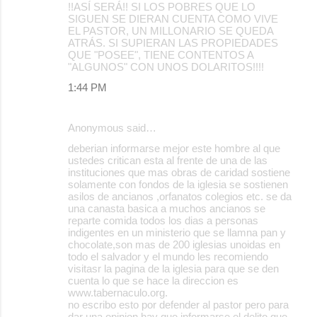
!!ASÍ SERÁ!! SI LOS POBRES QUE LO
SIGUEN SE DIERAN CUENTA COMO VIVE
EL PASTOR, UN MILLONARIO SE QUEDA
ATRÁS. SI SUPIERAN LAS PROPIEDADES
QUE "POSEE", TIENE CONTENTOS A
"ALGUNOS" CON UNOS DOLARITOS!!!!
1:44 PM
Anonymous said…
deberian informarse mejor este hombre al que
ustedes critican esta al frente de una de las
instituciones que mas obras de caridad sostiene
solamente con fondos de la iglesia se sostienen
asilos de ancianos ,orfanatos colegios etc. se da
una canasta basica a muchos ancianos se
reparte comida todos los dias a personas
indigentes en un ministerio que se llamna pan y
chocolate,son mas de 200 iglesias unoidas en
todo el salvador y el mundo les recomiendo
visitasr la pagina de la iglesia para que se den
cuenta lo que se hace la direccion es
www.tabernaculo.org.
no escribo esto por defender al pastor pero para
dar una opinion hay que informarse el delito que