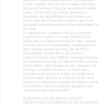
rendir cuentas, ademas no se hagan ilusiones
de que el hermano Toby fue absuelto de ningun
cargo, al contrario, por eso le quitaron su
pasaporte las autoridades Americanas y no
puede salir de el Salvador a menos que no le
otorguen un permiso especial las autoridades de
ese pais.
El siguiente es un pedazo de una noticia de
Puerto Rico, leanlo y no sean FANATICOS,
exijan tener un lider espiritual con altos valores
morales asi como espirituales, mantengan los
ojos abiertos porque de todo nos da DIOS.
Quebradillas, Puerto Rico, (El Vocero /
NoticiaCristiana.com) William Santiago Román,
un alegado pastor de una Iglesia Pentecostal de
Quebradillas, quien fungiendo de “consejero de
traumas sexuales severos” se dedicaba a
cometer actos lascivos contra sus feligreses,
fue arrestado ayer por la Policía cuando se le
asignó a su iglesia una agente encubierta con la
que también intentó manosear alegando que
estaba poseída “por el diablo”.
QUE DIOS LES BENDIGA A TODOS
(INDEPENDIENTEMENTE DE SU RELIGION+