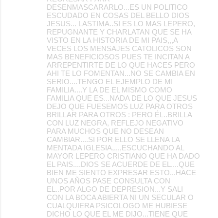
DESENMASCARARLO...ES UN POLITICO
ESCUDADO EN COSAS DEL BELLO DIOS
JESUS... LASTIMA..SI ES LO MAS LEPERO,
REPUGNANTE Y CHARLATAN QUE SE HA
VISTO EN LA HISTORIA DE MI PAIS,,,A
VECES LOS MENSAJES CATOLICOS SON
MAS BENEFICIOSOS PUES TE INCITAN A
ARREPENTIRTE DE LO QUE HACES PERO
AHI TE LO FOMENTAN...NO SE CAMBIA EN
SERIO....TENGO EL EJEMPLO DE MI
FAMILIA....Y LA DE EL MISMO COMO
FAMILIA QUE ES...NADA DE LO QUE JESUS
DEJO QUE FUESEMOS LUZ PARA OTROS
BRILLAR PARA OTROS : PERO ÉL..BRILLA
CON LUZ NEGRA, REFLEJO NEGATIVO
PARA MUCHOS QUE NO DESEAN
CAMBIAR....SI POR ELLO SE LLENA LA
MENTADA IGLESIA,,,,,ESCUCHANDO AL
MAYOR LEPERO CRISTIANO QUE HA DADO
EL PAIS....DIOS SE ACUERDE DE EL....QUE
BIEN ME SIENTO EXPRESAR ESTO...HACE
UNOS AÑOS PASE CONSULTA CON
EL..POR ALGO DE DEPRESION...Y SALI
CON LA BOCA ABIERTA NI UN SECULAR O
CUALQUIERA PSICOLOGO ME HUBIESE
DICHO LO QUE EL ME DIJO...TIENE QUE