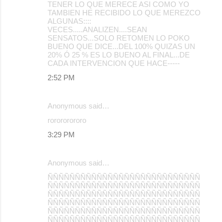
TENER LO QUE MERECE ASI COMO YO
TAMBIEN HE RECIBIDO LO QUE MEREZCO
ALGUNAS::::
VECES.....ANALIZEN....SEAN
SENSATOS...SOLO RETOMEN LO POKO
BUENO QUE DICE...DEL 100% QUIZAS UN
20% Ó 25 % ES LO BUENO AL FINAL...DE
CADA INTERVENCION QUE HACE-----
2:52 PM
Anonymous said…
rorororororo
3:29 PM
Anonymous said…
ÑÑÑÑÑÑÑÑÑÑÑÑÑÑÑÑÑÑÑÑÑÑÑÑÑÑÑÑ
ÑÑÑÑÑÑÑÑÑÑÑÑÑÑÑÑÑÑÑÑÑÑÑÑÑÑÑÑ
ÑÑÑÑÑÑÑÑÑÑÑÑÑÑÑÑÑÑÑÑÑÑÑÑÑÑÑÑ
ÑÑÑÑÑÑÑÑÑÑÑÑÑÑÑÑÑÑÑÑÑÑÑÑÑÑÑÑ
ÑÑÑÑÑÑÑÑÑÑÑÑÑÑÑÑÑÑÑÑÑÑÑÑÑÑÑÑ
ÑÑÑÑÑÑÑÑÑÑÑÑÑÑÑÑÑÑÑÑÑÑÑÑÑÑÑÑ