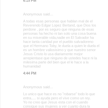
6:15 PM
Anonymous said…
A todas esas personas que hablan mal de el
Reverendo Edgar Lopez Bertand, que Dios los
perdone , por es seguro que ninguna de esas
personas ha hecho ni tan solo una cosa buena
en su miserable vida,nadie en El Salvador ha
hace tanta caridad por el pueblo salvadoreno
que el Hermano Toby, le duela a quien le duela el
es un hombre valiosisimo y que nuestro senor
Jesus Cristo lo usa diariamente mejor
arrepientase que ninguno de ustedes hace ni la
milesima parte del bien que el le hace a la
humanidad
4:44 PM
Anonymous said…
Lo unico que hace es no "robarse" todo lo que
entra..... si ayuda pero el vive como un rey.
Yo no creo que Jesus esta con el cuando
consigue sus mujeres a ver cuanto dura la