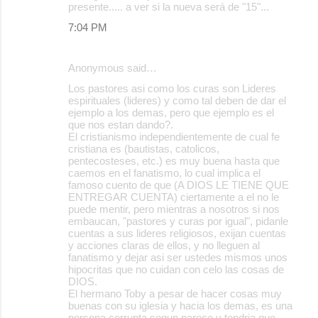
presente..... a ver si la nueva será de "15"...
7:04 PM
Anonymous said…
Los pastores asi como los curas son Lideres
espirituales (lideres) y como tal deben de dar el
ejemplo a los demas, pero que ejemplo es el
que nos estan dando?.
El cristianismo independientemente de cual fe
cristiana es (bautistas, catolicos,
pentecosteses, etc.) es muy buena hasta que
caemos en el fanatismo, lo cual implica el
famoso cuento de que (A DIOS LE TIENE QUE
ENTREGAR CUENTA) ciertamente a el no le
puede mentir, pero mientras a nosotros si nos
embaucan, "pastores y curas por igual", pidanle
cuentas a sus lideres religiosos, exijan cuentas
y acciones claras de ellos, y no lleguen al
fanatismo y dejar asi ser ustedes mismos unos
hipocritas que no cuidan con celo las cosas de
DIOS.
El hermano Toby a pesar de hacer cosas muy
buenas con su iglesia y hacia los demas, es una
persona corrupta segun parece y tendria que