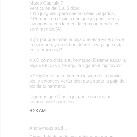
Mateo Capitulo 7
Versiculos del 1 al 3 dice:
1 No juzguéis, para que no seáis juzgados.
2 Porque con el juicio con que juzgáis, seréis
juzgados, y con la medida con que medís, os
será medido.(A)
3 ¿Y por qué miras la paja que está en el ojo de
tu hermano, y no echas de ver la viga que está
en tu propio ojo?
4 ¿O cómo dirás a tu hermano: Déjame sacar la
paja de tu ojo, y he aquí la viga en el ojo tuyo?
5 !!Hipócrita! saca primero la viga de tu propio
ojo, y entonces verás bien para sacar la paja del
ojo de tu hermano.
Dejemos que Dios lo juzgue, nosotros no
somos nadie para eso.
9:23 AM
Anonymous said…
Como Jefe de su Iglesia debiera de ser un