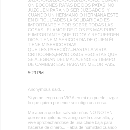
JAJAJAJAJAJAJAJAJAJAJAJAJAJ...COPIAR
ON BOCONES RATAS DE DOS PATAS! NO
JUZGUEN PARA NO SER JUZGADOS! Y
CUANDO UN HERMANO O HERMANA ESTE
EN DIFICULTADES LA SOLIDARIDAD ES
IMPORTANTE Y POR SOBRE TODAS LAS
COSAS...EL AMOR DE DIOS ES MAS PURO
E IMPORTANTE QUE TODO! Y RECUERDEN
DIOS TIENE MISERICORDIA DE QUIEN ÉL
TIENE MISERICORDIA!!
QUE LES PARECIÓ?...HASTA LA VISTA
CRITICONES,ENVIDIOSOS EGOISTAS QUE
SE ALEGRAN DEL MAL AJENO!ES TIEMPO
DE CAMBIAR ESO HARÁ UN MEJOR PAIS.
5:23 PM
Anonymous said…
Si yo no tengo una VIGA en mi ojo puedo juzgar
lo que quiera por ende solo digo una cosa.
Me apena que los salvadoreños NO NOTEN
que ese sujeto no es amigo de la clase alta, y
vive aprobechandose de una clase baja para
hacerse de dinero... Habla de humildad cuando