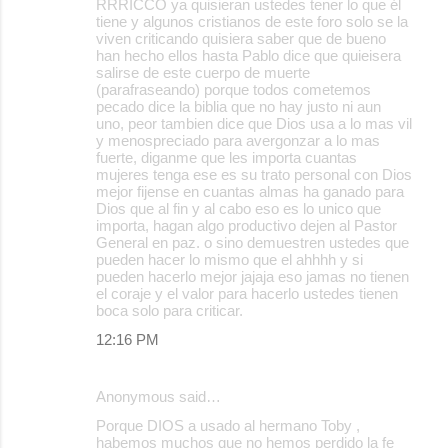
RRRICCO ya quisieran ustedes tener lo que él
tiene y algunos cristianos de este foro solo se la
viven criticando quisiera saber que de bueno
han hecho ellos hasta Pablo dice que quieisera
salirse de este cuerpo de muerte
(parafraseando) porque todos cometemos
pecado dice la biblia que no hay justo ni aun
uno, peor tambien dice que Dios usa a lo mas vil
y menospreciado para avergonzar a lo mas
fuerte, diganme que les importa cuantas
mujeres tenga ese es su trato personal con Dios
mejor fijense en cuantas almas ha ganado para
Dios que al fin y al cabo eso es lo unico que
importa, hagan algo productivo dejen al Pastor
General en paz. o sino demuestren ustedes que
pueden hacer lo mismo que el ahhhh y si
pueden hacerlo mejor jajaja eso jamas no tienen
el coraje y el valor para hacerlo ustedes tienen
boca solo para criticar.
12:16 PM
Anonymous said…
Porque DIOS a usado al hermano Toby ,
habemos muchos que no hemos perdido la fe