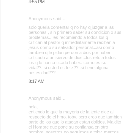
4:55 PM
Anonymous said…
solo queria comentar q no hay q juzgar a las
personas , sin primero saber su condicion o sus
problemas...les recomiendo a todos los q
critican al pastor q inmediatamente reciban a
jesus como su salvador personal...asi como
tambien q le pidan perdon a dios por haber
criticado a un siervo de dios...los reto a todos
los q lo han criticado haber.. como es su
vida??..si usted es feliz??..si tiene alguna
nesesidad???
8:17 AM
Anonymous said…
hola,
entiendo lo que la mayoria de la jente dice al
respecto de el hmo. toby. pero creo que tambien
parte de los que lo atacan estan dolidos. Maldito
el Hombre que pone su confiansa en otro
hombre! nosotros no seguimos a toby, marcos