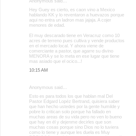
Anonymous said…
Hey Guey es cierto, es caon vino a Mexico
hablando KK y lo reventaron a huevazos porque
aqui no entra un ladron mas jajaja. A cojer
menores de edad.
El muy descarado tiene en Veracruz como 10
acres de terreno pues cultiva y vende productos
en el mercado local. Y ahora viene de
comerciante a pastor, que agarre su divino
MENORA y se lo meta en ese lugar que tiene
mas asiado que el ocico...!
10:15 AM
Anonymous said…
Esto es para todos los que hablan mal Del
Pastor Edgard Lopéz Bertrand, quisiera saber
que han hecho ustedes por la gente humilde y
pobre lo critican solo porque ha fallado en
muchas areas de su vida pero no ven lo bueno
que hay en él y dejenme decirles que son
muchas cosas porque sino Dios no lo tuviera
como lo tiene y aunque les duela es Muy