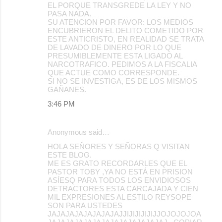
EL PORQUE TRANSGREDE LA LEY Y NO
PASA NADA.
SU ATENCION POR FAVOR: LOS MEDIOS
ENCUBRIERON EL DELITO COMETIDO POR
ESTE ANTICRISTO, EN REALIDAD SE TRATA
DE LAVADO DE DINERO POR LO QUE
PRESUMIBLEMENTE ESTA LIGADO AL
NARCOTRAFICO. PEDIMOS A LA FISCALIA
QUE ACTUE COMO CORRESPONDE.
SI NO SE INVESTIGA, ES DE LOS MISMOS
GAÑANES.
3:46 PM
Anonymous said…
HOLA SEÑORES Y SEÑORAS Q VISITAN
ESTE BLOG.
ME ES GRATO RECORDARLES QUE EL
PASTOR TOBY ,YA NO ESTÁ EN PRISION
ASÍESQ PARA TODOS LOS ENVIDIOSOS
DETRACTORES ESTA CARCAJADA Y CIEN
MIL EXPRESIONES AL ESTILO REYSOPE
SON PARA USTEDES
JAJAJAJAJAJAJAJAJJIJIJIJIJIJJOJOJOJOA