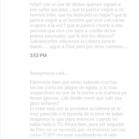
hola!!! son un par de idiotas quienes siguen a
ese señor pecador....que te parece seguir a un
hombre infiel, que ha destruído un hogar? que te
parece seguir a un hombre que vive con varias
mujeres a la vez? que te parece creerle a una
persona que vive con lujos a costilla de los
pobres pasmados que le dan los diesmo?
Salvadoreños utilicemos la cabeza para lo
bueno......sigue a Dios pero por otros caminos....
3:53 PM
Anonymous said…
Fijemonos bien que estan saliendo muchas
sectas como las plagas de egipto, y lo mas
sospechoso es que de la noche a la mañana ya
tienen iglesias, ¿de donde creen que sale ese
pisto señores?
El mate está asi: la sociedad occidental es lo
mas parecido a la leyenda de la torre de babel,
imaginese lo que paso entonces cuando no
habia radio o TV. Ahora bien, para ser seguidor
de Dios no se necesita que un impostor secuaz
como TOBY me este martillando en el oido