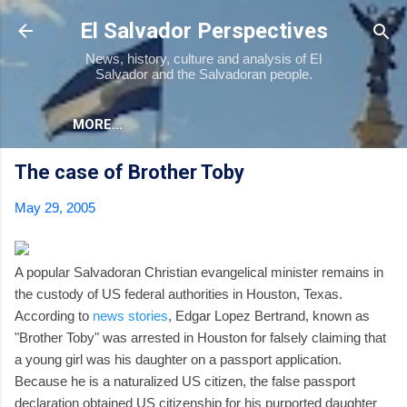
Skip to main content
El Salvador Perspectives
News, history, culture and analysis of El
Salvador and the Salvadoran people.
MORE…
The case of Brother Toby
May 29, 2005
A popular Salvadoran Christian evangelical minister remains in
the custody of US federal authorities in Houston, Texas.
According to
news stories
, Edgar Lopez Bertrand, known as
"Brother Toby" was arrested in Houston for falsely claiming that
a young girl was his daughter on a passport application.
Because he is a naturalized US citizen, the false passport
declaration obtained US citizenship for his purported daughter