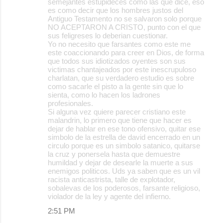
semejantes estupideces como las que dice, eso
es como decir que los hombres justos del
Antiguo Testamento no se salvaron solo porque
NO ACEPTARON A CRISTO, punto con el que
sus feligreses lo deberian cuestionar.
Yo no necesito que farsantes como este me
este coaccionando para creer en Dios, de forma
que todos sus idiotizados oyentes son sus
victimas chantajeados por este inescrupuloso
charlatan, que su verdadero estudio es sobre
como sacarle el pisto a la gente sin que lo
sienta, como lo hacen los ladrones
profesionales.
Si alguna vez quiere parecer cristiano este
malandrin, lo primero que tiene que hacer es
dejar de hablar en ese tono ofensivo, quitar ese
simbolo de la estrella de david encerrado en un
circulo porque es un simbolo satanico, quitarse
la cruz y ponersela hasta que demuestre
humildad y dejar de desearle la muerte a sus
enemigos politicos. Uds ya saben que es un vil
racista anticastrista, talle de explotador,
sobalevas de los poderosos, farsante religioso,
violador de la ley y agente del infierno.
2:51 PM