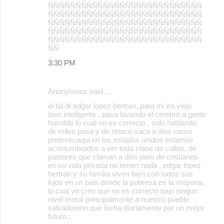
ÑÑÑÑÑÑÑÑÑÑÑÑÑÑÑÑÑÑÑÑÑÑÑÑÑÑÑÑ
ÑÑÑÑÑÑÑÑÑÑÑÑÑÑÑÑÑÑÑÑÑÑÑÑÑÑÑÑ
ÑÑÑÑÑÑÑÑÑÑÑÑÑÑÑÑÑÑÑÑÑÑÑÑÑÑÑÑ
ÑÑÑÑÑÑÑÑÑÑÑÑÑÑÑÑÑÑÑÑÑÑÑÑÑÑÑÑ
ÑÑÑÑÑÑÑÑÑÑÑÑÑÑÑÑÑÑÑÑÑÑÑÑÑÑÑÑ
ÑÑ
3:30 PM
Anonymous said…
el tal dr.edgar lopez bertran, para mi es viejo
bien inteligente , pasa lavando el cerebro a gente
humilde lo cual no es correcto , solo hablando
de miles pasa y de retoco saca a dios como
pretesto,aqui en los estados unidos estamos
acostumbrados a ver toda clase de cultos, de
pastores que claman a dios pero de cristianos
en su vida privada no tienen nada , edgar lopez
bertran y su familia viven bien con todos sus
lujos en un pais donde la pobresa es la mayoria,
lo cual yo creo que no es correcto bajo ningun
nivel moral principalmente a nuestro pueblo
salvadoreno que lucha diariamente por un mejor
futuro .