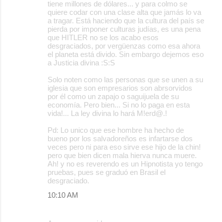
tiene millones de dólares... y para colmo se
quiere codar con una clase alta que jamás lo va
a tragar. Está haciendo que la cultura del país se
pierda por imponer culturas judías, es una pena
que HITLER no se los acabo esos
desgraciados, por vergüenzas como esa ahora
el planeta está divido. Sin embargo dejemos eso
a Justicia divina :S:S
Solo noten como las personas que se unen a su
iglesia que son empresarios son abrsorvidos
por él como un zapajo o saguijuela de su
economía. Pero bien... Si no lo paga en esta
vida!... La ley divina lo hará M!erd@.!
Pd: Lo unico que ese hombre ha hecho de
bueno por los salvadoreños es infartarse dos
veces pero ni para eso sirve ese hijo de la chin!
pero que bien dicen mala hierva nunca muere.
Ah! y no es reverendo es un Hipnotista yo tengo
pruebas, pues se graduó en Brasil el
desgraciado.
10:10 AM