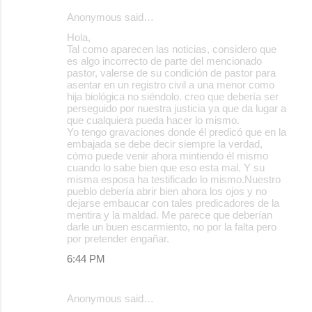
Anonymous said…
C
Hola,
o
Tal como aparecen las noticias, considero que
es algo incorrecto de parte del mencionado
m
pastor, valerse de su condición de pastor para
m
asentar en un registro civil a una menor como
hija biológica no siéndolo. creo que debería ser
e
perseguido por nuestra justicia ya que da lugar a
que cualquiera pueda hacer lo mismo.
n
Yo tengo gravaciones donde él predicó que en la
t
embajada se debe decir siempre la verdad,
cómo puede venir ahora mintiendo él mismo
s
cuando lo sabe bien que eso esta mal. Y su
misma esposa ha testificado lo mismo.Nuestro
pueblo debería abrir bien ahora los ojos y no
dejarse embaucar con tales predicadores de la
mentira y la maldad. Me parece que deberían
darle un buen escarmiento, no por la falta pero
por pretender engañar.
6:44 PM
Anonymous said…