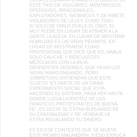
ESTE TIPO DE VULGARES, MENTIROSOS,
OFENSIVOS, IRRACIONALES,
EXPLOTADORES, SATANICOS Y DE RIBETE
VIOLADORES DE LA LEY, COMO TOBY.
SI SOLO DE OIRLO DUELE EL OIDO, EL
MUY PLEBE EN LUGAR DE ATRAER A LA
GENTE LA ALEJA, EN LUGAR DE MOSTRAR
HUMILDAD ES UN GRAN PEDANTE, EN
LUGAR DE MOSTRARSE COMO
PROFESIONAL QUE DICE QUE ES, HABLA
SOLO CALICHE Y RIDICULECES
MEZCLADAS CON LA BILIA.
DESPIERTEN SEÑORES, QUE YA NO LOS
SIGAN MANGONEANDO, PERO
SOBRETODO ENTIENDAN QUE ESTE
SUJETO "ES PARTE DE UN GRAN
EXPERIMENTO SOCIAL QUE ESTA
HACIENDO EL SISTEMA, PARA VER HASTA
DONDE LLEGA LA IDIOTEZ DE LOS
FANATICOS PROTESTANTES DE BUENA
FE", ES DECIR SE ESTAN BURLANDO DE
SU CREDIBILIDAD Y DE VENDAJE LE
ESTAN REGALANDO SU DINERO.
ES EN ESE CONTEXTO QUE SE MUEVE
ESTE PICARO MALANDRIN, Y ESO EXPLICA