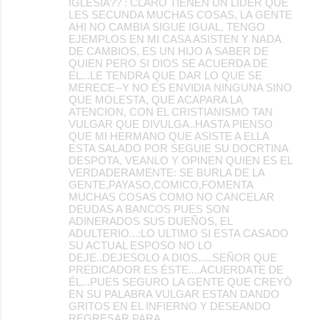
IGLESIA?? : CLARO TIENEN UN LIDER QUE
LES SECUNDA MUCHAS COSAS, LA GENTE
AHI NO CAMBIA SIGUE IGUAL, TENGO
EJEMPLOS EN MI CASA ASISTEN Y NADA
DE CAMBIOS, ES UN HIJO A SABER DE
QUIEN PERO SI DIOS SE ACUERDA DE
EL...LE TENDRA QUE DAR LO QUE SE
MERECE--Y NO ES ENVIDIA NINGUNA SINO
QUE MOLESTA, QUE ACAPARA LA
ATENCION, CON EL CRISTIANISMO TAN
VULGAR QUE DIVULGA..HASTA PIENSO
QUE MI HERMANO QUE ASISTE A ELLA
ESTA SALADO POR SEGUIE SU DOCRTINA
DESPOTA, VEANLO Y OPINEN QUIEN ES EL
VERDADERAMENTE: SE BURLA DE LA
GENTE,PAYASO,COMICO,FOMENTA
MUCHAS COSAS COMO NO CANCELAR
DEUDAS A BANCOS PUES SON
ADINERADOS SUS DUEÑOS, EL
ADULTERIO...:LO ULTIMO SI ESTA CASADO
SU ACTUAL ESPOSO NO LO
DEJE..DEJESOLO A DIOS.....SEÑOR QUE
PREDICADOR ES ÉSTE....ACUERDATE DE
ÉL...PUES SEGURO LA GENTE QUE CREYÓ
EN SU PALABRA VULGAR ESTAN DANDO
GRITOS EN EL INFIERNO Y DESEANDO
REGRESAR PARA