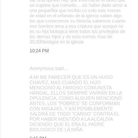
se supone que cometio ....es haber dado amor a
una pequeñita que recibio co solo seis meses
de edad en el orfanato de la iglesia saben algo
los que conocemos su historia sabemos cuanto
ese hombre ama a esa criatura que aunque no
es su hija biologica tiene todos los privilegios de
los demas hijos y de esto somos mas de
20,000testigos en la iglesia
10:24 PM
Anonymous said…
A MI ME PARECER QUE ES UN HUGO
CHAVEZ, MAS CUANDO EL HIJO
MENCIONÓ AL FAMOSO COMUNISTA
HANDAL, ELLOS SIEMPRE VIVIRÁN EN LA
OPULENCIA, COMO ALGUIEN MENCIONÓ
ANTES, LOS "POBRES" SE CONFORMAN
CON MIGAJAS, Y ASÍ POSIBLEMENTE
SALDRÁ DE TODO "CARGO" CONTRA EL
POR HABER MENTIDO A LA ALCALDIA
DICIENDO QUE EL ERA EL PADRE
BIOLOGICO DE LA NIÑA.