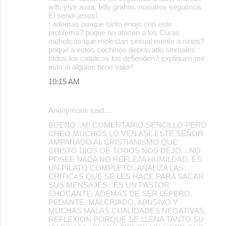
witt, yiye avila, billy grahm. nosotros seguimos
El senor jesus!
I ademas porque tanto enojo con este
problema? poque no atacan a los Curas
catholicos que molestan sexual mente a ninos?
poque a estos cochinos depravado sexuales
todos los catolicos los defienden? expliquen me
esto si alguien tiene valor!
10:15 AM
Anonymous said…
BUENO ..MI COMENTARIO SENCILLO PERO
CREO MUCHOS LO VEN ASI..ESTE SEÑOR
AMPARADO AL CRISTIANISMO QUE
CRISTO DIOS DE TODOS NOS DEJO....NO
POSEE NADA NO REFLEJA HUMILDAD, ES
UN PILATO COMPLETO..ANALIZA LAS
CRITICAS QUE SE LES HACE PARA SACAR
SUS MENSAJES...ES UN PASTOR
CHOCANTE: ADEMAS DE SER LEPERO,
PEDANTE, MALCRIADO, ABUSIVO Y
MUCHAS MALAS CUALIDADES NEGATIVAS:
REFLEXION PORQUE SE LLENA TANTO SU