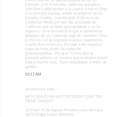
Ejemplo, y no lo ha sido, cada vez que peca
solo llora y pide perdon y lo vuelve a hacer! Dejó
a su primera esposa, mintió al gobierno de los
Estados Unidos, mandándole el divorcio de
California! Mintió por que dijo al Estado de
California que no tenia para ayudarle a su ex
esposa y no le reconoció lo que le pertenecia
despues de un cuarto de siglo de casados! Hizo
lo mismo con la segunda esposa, esperemos
cuanto dura la tercera. Escoge a las esposas
cada dia mas joven! Se rodea de
guardaespaldas. Por que? Como dice la
persona anterior se merece que lo tengan donde
esta y mucho mas. Tiene engañados a miles de
gentes.
10:17 AM
Anonymous said…
MENTIRA OTRA VEZ! DICIENDO QUE "NO
TIENE DINERO"
11:07am 24 de Agosto Proxima vista del caso
del Dr.Edgar López Bertrand