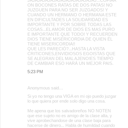
JAJAJAJAJAJAJAJAJAJAJAJAJAJ...COPIAR
ON BOCONES RATAS DE DOS PATAS! NO
JUZGUEN PARA NO SER JUZGADOS! Y
CUANDO UN HERMANO O HERMANA ESTE
EN DIFICULTADES LA SOLIDARIDAD ES
IMPORTANTE Y POR SOBRE TODAS LAS
COSAS...EL AMOR DE DIOS ES MAS PURO
E IMPORTANTE QUE TODO! Y RECUERDEN
DIOS TIENE MISERICORDIA DE QUIEN ÉL
TIENE MISERICORDIA!!
QUE LES PARECIÓ?...HASTA LA VISTA
CRITICONES,ENVIDIOSOS EGOISTAS QUE
SE ALEGRAN DEL MAL AJENO!ES TIEMPO
DE CAMBIAR ESO HARÁ UN MEJOR PAIS.
5:23 PM
Anonymous said…
Si yo no tengo una VIGA en mi ojo puedo juzgar
lo que quiera por ende solo digo una cosa.
Me apena que los salvadoreños NO NOTEN
que ese sujeto no es amigo de la clase alta, y
vive aprobechandose de una clase baja para
hacerse de dinero... Habla de humildad cuando