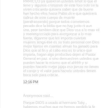
RRRICCO ya quisieran ustedes tener lo que él
tiene y algunos cristianos de este foro solo se la
viven criticando quisiera saber que de bueno
han hecho ellos hasta Pablo dice que quieisera
salirse de este cuerpo de muerte
(parafraseando) porque todos cometemos
pecado dice la biblia que no hay justo ni aun
uno, peor tambien dice que Dios usa a lo mas vil
y menospreciado para avergonzar a lo mas
fuerte, diganme que les importa cuantas
mujeres tenga ese es su trato personal con Dios
mejor fijense en cuantas almas ha ganado para
Dios que al fin y al cabo eso es lo unico que
importa, hagan algo productivo dejen al Pastor
General en paz. o sino demuestren ustedes que
pueden hacer lo mismo que el ahhhh y si
pueden hacerlo mejor jajaja eso jamas no tienen
el coraje y el valor para hacerlo ustedes tienen
boca solo para criticar.
12:16 PM
Anonymous said…
Porque DIOS a usado al hermano Toby ,
habemos muchos que no hemos perdido la fe