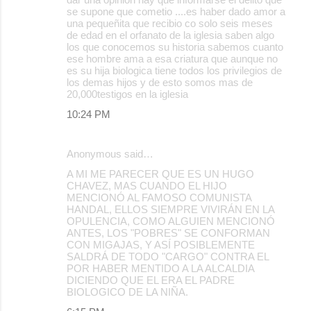
se supone que cometio ....es haber dado amor a
una pequeñita que recibio co solo seis meses
de edad en el orfanato de la iglesia saben algo
los que conocemos su historia sabemos cuanto
ese hombre ama a esa criatura que aunque no
es su hija biologica tiene todos los privilegios de
los demas hijos y de esto somos mas de
20,000testigos en la iglesia
10:24 PM
Anonymous said…
A MI ME PARECER QUE ES UN HUGO
CHAVEZ, MAS CUANDO EL HIJO
MENCIONÓ AL FAMOSO COMUNISTA
HANDAL, ELLOS SIEMPRE VIVIRÁN EN LA
OPULENCIA, COMO ALGUIEN MENCIONÓ
ANTES, LOS "POBRES" SE CONFORMAN
CON MIGAJAS, Y ASÍ POSIBLEMENTE
SALDRÁ DE TODO "CARGO" CONTRA EL
POR HABER MENTIDO A LA ALCALDIA
DICIENDO QUE EL ERA EL PADRE
BIOLOGICO DE LA NIÑA.