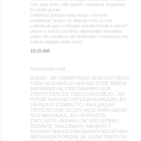
witt, yiye avila, billy grahm. nosotros seguimos
El senor jesus!
I ademas porque tanto enojo con este
problema? poque no atacan a los Curas
catholicos que molestan sexual mente a ninos?
poque a estos cochinos depravado sexuales
todos los catolicos los defienden? expliquen me
esto si alguien tiene valor!
10:15 AM
Anonymous said…
BUENO ..MI COMENTARIO SENCILLO PERO
CREO MUCHOS LO VEN ASI..ESTE SEÑOR
AMPARADO AL CRISTIANISMO QUE
CRISTO DIOS DE TODOS NOS DEJO....NO
POSEE NADA NO REFLEJA HUMILDAD, ES
UN PILATO COMPLETO..ANALIZA LAS
CRITICAS QUE SE LES HACE PARA SACAR
SUS MENSAJES...ES UN PASTOR
CHOCANTE: ADEMAS DE SER LEPERO,
PEDANTE, MALCRIADO, ABUSIVO Y
MUCHAS MALAS CUALIDADES NEGATIVAS:
REFLEXION PORQUE SE LLENA TANTO SU