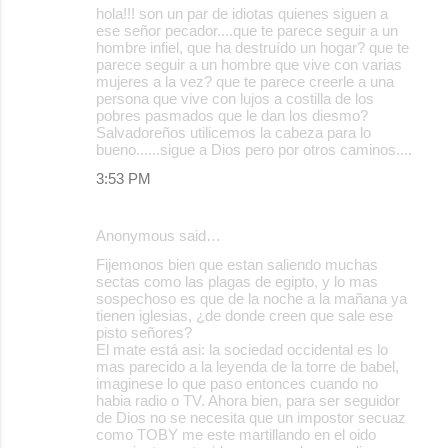
hola!!! son un par de idiotas quienes siguen a
ese señor pecador....que te parece seguir a un
hombre infiel, que ha destruído un hogar? que te
parece seguir a un hombre que vive con varias
mujeres a la vez? que te parece creerle a una
persona que vive con lujos a costilla de los
pobres pasmados que le dan los diesmo?
Salvadoreños utilicemos la cabeza para lo
bueno......sigue a Dios pero por otros caminos....
3:53 PM
Anonymous said…
Fijemonos bien que estan saliendo muchas
sectas como las plagas de egipto, y lo mas
sospechoso es que de la noche a la mañana ya
tienen iglesias, ¿de donde creen que sale ese
pisto señores?
El mate está asi: la sociedad occidental es lo
mas parecido a la leyenda de la torre de babel,
imaginese lo que paso entonces cuando no
habia radio o TV. Ahora bien, para ser seguidor
de Dios no se necesita que un impostor secuaz
como TOBY me este martillando en el oido