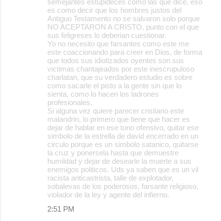
semejantes estupideces como las que dice, eso
es como decir que los hombres justos del
Antiguo Testamento no se salvaron solo porque
NO ACEPTARON A CRISTO, punto con el que
sus feligreses lo deberian cuestionar.
Yo no necesito que farsantes como este me
este coaccionando para creer en Dios, de forma
que todos sus idiotizados oyentes son sus
victimas chantajeados por este inescrupuloso
charlatan, que su verdadero estudio es sobre
como sacarle el pisto a la gente sin que lo
sienta, como lo hacen los ladrones
profesionales.
Si alguna vez quiere parecer cristiano este
malandrin, lo primero que tiene que hacer es
dejar de hablar en ese tono ofensivo, quitar ese
simbolo de la estrella de david encerrado en un
circulo porque es un simbolo satanico, quitarse
la cruz y ponersela hasta que demuestre
humildad y dejar de desearle la muerte a sus
enemigos politicos. Uds ya saben que es un vil
racista anticastrista, talle de explotador,
sobalevas de los poderosos, farsante religioso,
violador de la ley y agente del infierno.
2:51 PM