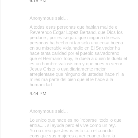
6:15 PM
Anonymous said…
A todas esas personas que hablan mal de el
Reverendo Edgar Lopez Bertand, que Dios los
perdone , por es seguro que ninguna de esas
personas ha hecho ni tan solo una cosa buena
en su miserable vida,nadie en El Salvador ha
hace tanta caridad por el pueblo salvadoreno
que el Hermano Toby, le duela a quien le duela el
es un hombre valiosisimo y que nuestro senor
Jesus Cristo lo usa diariamente mejor
arrepientase que ninguno de ustedes hace ni la
milesima parte del bien que el le hace a la
humanidad
4:44 PM
Anonymous said…
Lo unico que hace es no "robarse" todo lo que
entra..... si ayuda pero el vive como un rey.
Yo no creo que Jesus esta con el cuando
consigue sus mujeres a ver cuanto dura la