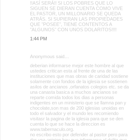
!!ASÍ SERÁ!! SI LOS POBRES QUE LO
SIGUEN SE DIERAN CUENTA COMO VIVE
EL PASTOR, UN MILLONARIO SE QUEDA
ATRÁS. SI SUPIERAN LAS PROPIEDADES
QUE "POSEE", TIENE CONTENTOS A
"ALGUNOS" CON UNOS DOLARITOS!!!!
1:44 PM
Anonymous said…
deberian informarse mejor este hombre al que
ustedes critican esta al frente de una de las
instituciones que mas obras de caridad sostiene
solamente con fondos de la iglesia se sostienen
asilos de ancianos ,orfanatos colegios etc. se da
una canasta basica a muchos ancianos se
reparte comida todos los dias a personas
indigentes en un ministerio que se llamna pan y
chocolate,son mas de 200 iglesias unoidas en
todo el salvador y el mundo les recomiendo
visitasr la pagina de la iglesia para que se den
cuenta lo que se hace la direccion es
www.tabernaculo.org.
no escribo esto por defender al pastor pero para
dar una opinion hay que informarse el delito que