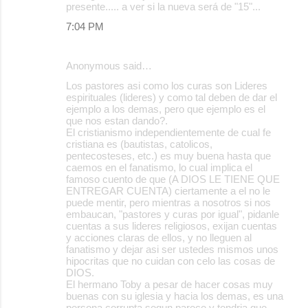
presente..... a ver si la nueva será de "15"...
7:04 PM
Anonymous said…
Los pastores asi como los curas son Lideres
espirituales (lideres) y como tal deben de dar el
ejemplo a los demas, pero que ejemplo es el
que nos estan dando?.
El cristianismo independientemente de cual fe
cristiana es (bautistas, catolicos,
pentecosteses, etc.) es muy buena hasta que
caemos en el fanatismo, lo cual implica el
famoso cuento de que (A DIOS LE TIENE QUE
ENTREGAR CUENTA) ciertamente a el no le
puede mentir, pero mientras a nosotros si nos
embaucan, "pastores y curas por igual", pidanle
cuentas a sus lideres religiosos, exijan cuentas
y acciones claras de ellos, y no lleguen al
fanatismo y dejar asi ser ustedes mismos unos
hipocritas que no cuidan con celo las cosas de
DIOS.
El hermano Toby a pesar de hacer cosas muy
buenas con su iglesia y hacia los demas, es una
persona corrupta segun parece y tendria que