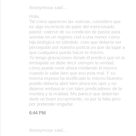
Anonymous said…
C
Hola,
o
Tal como aparecen las noticias, considero que
es algo incorrecto de parte del mencionado
m
pastor, valerse de su condición de pastor para
m
asentar en un registro civil a una menor como
hija biológica no siéndolo. creo que debería ser
e
perseguido por nuestra justicia ya que da lugar a
que cualquiera pueda hacer lo mismo.
n
Yo tengo gravaciones donde él predicó que en la
t
embajada se debe decir siempre la verdad,
cómo puede venir ahora mintiendo él mismo
s
cuando lo sabe bien que eso esta mal. Y su
misma esposa ha testificado lo mismo.Nuestro
pueblo debería abrir bien ahora los ojos y no
dejarse embaucar con tales predicadores de la
mentira y la maldad. Me parece que deberían
darle un buen escarmiento, no por la falta pero
por pretender engañar.
6:44 PM
Anonymous said…