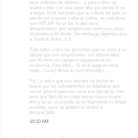
tiene millones de dólares... y para colmo se
quiere codar con una clase alta que jamás lo va
a tragar. Está haciendo que la cultura del país se
pierda por imponer culturas judías, es una pena
que HITLER no se los acabo esos
desgraciados, por vergüenzas como esa ahora
el planeta está divido. Sin embargo dejemos eso
a Justicia divina :S:S
Solo noten como las personas que se unen a su
iglesia que son empresarios son abrsorvidos
por él como un zapajo o saguijuela de su
economía. Pero bien... Si no lo paga en esta
vida!... La ley divina lo hará M!erd@.!
Pd: Lo unico que ese hombre ha hecho de
bueno por los salvadoreños es infartarse dos
veces pero ni para eso sirve ese hijo de la chin!
pero que bien dicen mala hierva nunca muere.
Ah! y no es reverendo es un Hipnotista yo tengo
pruebas, pues se graduó en Brasil el
desgraciado.
10:10 AM