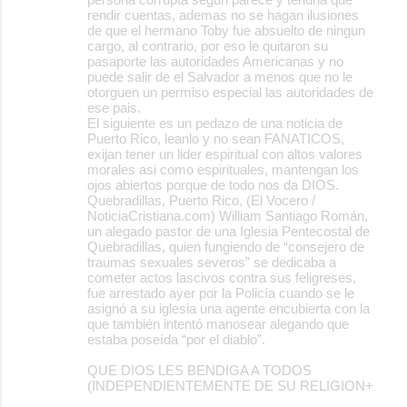
rendir cuentas, ademas no se hagan ilusiones
de que el hermano Toby fue absuelto de ningun
cargo, al contrario, por eso le quitaron su
pasaporte las autoridades Americanas y no
puede salir de el Salvador a menos que no le
otorguen un permiso especial las autoridades de
ese pais.
El siguiente es un pedazo de una noticia de
Puerto Rico, leanlo y no sean FANATICOS,
exijan tener un lider espiritual con altos valores
morales asi como espirituales, mantengan los
ojos abiertos porque de todo nos da DIOS.
Quebradillas, Puerto Rico, (El Vocero /
NoticiaCristiana.com) William Santiago Román,
un alegado pastor de una Iglesia Pentecostal de
Quebradillas, quien fungiendo de “consejero de
traumas sexuales severos” se dedicaba a
cometer actos lascivos contra sus feligreses,
fue arrestado ayer por la Policía cuando se le
asignó a su iglesia una agente encubierta con la
que también intentó manosear alegando que
estaba poseída “por el diablo”.
QUE DIOS LES BENDIGA A TODOS
(INDEPENDIENTEMENTE DE SU RELIGION+