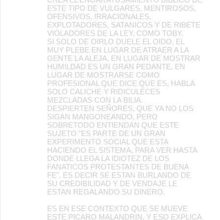
ESTE TIPO DE VULGARES, MENTIROSOS,
OFENSIVOS, IRRACIONALES,
EXPLOTADORES, SATANICOS Y DE RIBETE
VIOLADORES DE LA LEY, COMO TOBY.
SI SOLO DE OIRLO DUELE EL OIDO, EL
MUY PLEBE EN LUGAR DE ATRAER A LA
GENTE LA ALEJA, EN LUGAR DE MOSTRAR
HUMILDAD ES UN GRAN PEDANTE, EN
LUGAR DE MOSTRARSE COMO
PROFESIONAL QUE DICE QUE ES, HABLA
SOLO CALICHE Y RIDICULECES
MEZCLADAS CON LA BILIA.
DESPIERTEN SEÑORES, QUE YA NO LOS
SIGAN MANGONEANDO, PERO
SOBRETODO ENTIENDAN QUE ESTE
SUJETO "ES PARTE DE UN GRAN
EXPERIMENTO SOCIAL QUE ESTA
HACIENDO EL SISTEMA, PARA VER HASTA
DONDE LLEGA LA IDIOTEZ DE LOS
FANATICOS PROTESTANTES DE BUENA
FE", ES DECIR SE ESTAN BURLANDO DE
SU CREDIBILIDAD Y DE VENDAJE LE
ESTAN REGALANDO SU DINERO.
ES EN ESE CONTEXTO QUE SE MUEVE
ESTE PICARO MALANDRIN, Y ESO EXPLICA