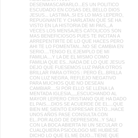
DESENMASCARARLO...ES UN POLITICO
ESCUDADO EN COSAS DEL BELLO DIOS
JESUS... LASTIMA..SI ES LO MAS LEPERO,
REPUGNANTE Y CHARLATAN QUE SE HA
VISTO EN LA HISTORIA DE MI PAIS,,,A
VECES LOS MENSAJES CATOLICOS SON
MAS BENEFICIOSOS PUES TE INCITAN A
ARREPENTIRTE DE LO QUE HACES PERO
AHI TE LO FOMENTAN...NO SE CAMBIA EN
SERIO....TENGO EL EJEMPLO DE MI
FAMILIA....Y LA DE EL MISMO COMO
FAMILIA QUE ES...NADA DE LO QUE JESUS
DEJO QUE FUESEMOS LUZ PARA OTROS
BRILLAR PARA OTROS : PERO ÉL..BRILLA
CON LUZ NEGRA, REFLEJO NEGATIVO
PARA MUCHOS QUE NO DESEAN
CAMBIAR....SI POR ELLO SE LLENA LA
MENTADA IGLESIA,,,,,ESCUCHANDO AL
MAYOR LEPERO CRISTIANO QUE HA DADO
EL PAIS....DIOS SE ACUERDE DE EL....QUE
BIEN ME SIENTO EXPRESAR ESTO...HACE
UNOS AÑOS PASE CONSULTA CON
EL..POR ALGO DE DEPRESION...Y SALI
CON LA BOCA ABIERTA NI UN SECULAR O
CUALQUIERA PSICOLOGO ME HUBIESE
DICHO LO QUE EL ME DIJO...TIENE QUE