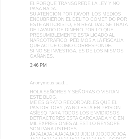
EL PORQUE TRANSGREDE LA LEY Y NO
PASA NADA.
SU ATENCION POR FAVOR: LOS MEDIOS
ENCUBRIERON EL DELITO COMETIDO POR
ESTE ANTICRISTO, EN REALIDAD SE TRATA
DE LAVADO DE DINERO POR LO QUE
PRESUMIBLEMENTE ESTA LIGADO AL
NARCOTRAFICO. PEDIMOS A LA FISCALIA
QUE ACTUE COMO CORRESPONDE.
SI NO SE INVESTIGA, ES DE LOS MISMOS
GAÑANES.
3:46 PM
Anonymous said…
HOLA SEÑORES Y SEÑORAS Q VISITAN
ESTE BLOG.
ME ES GRATO RECORDARLES QUE EL
PASTOR TOBY ,YA NO ESTÁ EN PRISION
ASÍESQ PARA TODOS LOS ENVIDIOSOS
DETRACTORES ESTA CARCAJADA Y CIEN
MIL EXPRESIONES AL ESTILO REYSOPE
SON PARA USTEDES
JAJAJAJAJAJAJAJAJJIJIJIJIJIJJOJOJOJOA