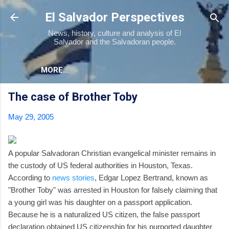
Skip to main content
El Salvador Perspectives
News, history, culture and analysis of El
Salvador and the Salvadoran people.
MORE…
The case of Brother Toby
May 29, 2005
A popular Salvadoran Christian evangelical minister remains in
the custody of US federal authorities in Houston, Texas.
According to
news stories
, Edgar Lopez Bertrand, known as
"Brother Toby" was arrested in Houston for falsely claiming that
a young girl was his daughter on a passport application.
Because he is a naturalized US citizen, the false passport
declaration obtained US citizenship for his purported daughter