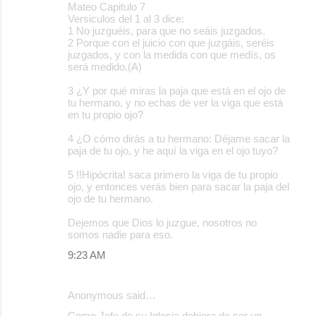
Mateo Capitulo 7
Versiculos del 1 al 3 dice:
1 No juzguéis, para que no seáis juzgados.
2 Porque con el juicio con que juzgáis, seréis
juzgados, y con la medida con que medís, os
será medido.(A)
3 ¿Y por qué miras la paja que está en el ojo de
tu hermano, y no echas de ver la viga que está
en tu propio ojo?
4 ¿O cómo dirás a tu hermano: Déjame sacar la
paja de tu ojo, y he aquí la viga en el ojo tuyo?
5 !!Hipócrita! saca primero la viga de tu propio
ojo, y entonces verás bien para sacar la paja del
ojo de tu hermano.
Dejemos que Dios lo juzgue, nosotros no
somos nadie para eso.
9:23 AM
Anonymous said…
Como Jefe de su Iglesia debiera de ser un