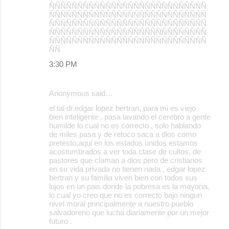
ÑÑÑÑÑÑÑÑÑÑÑÑÑÑÑÑÑÑÑÑÑÑÑÑÑÑÑÑ
ÑÑÑÑÑÑÑÑÑÑÑÑÑÑÑÑÑÑÑÑÑÑÑÑÑÑÑÑ
ÑÑÑÑÑÑÑÑÑÑÑÑÑÑÑÑÑÑÑÑÑÑÑÑÑÑÑÑ
ÑÑÑÑÑÑÑÑÑÑÑÑÑÑÑÑÑÑÑÑÑÑÑÑÑÑÑÑ
ÑÑÑÑÑÑÑÑÑÑÑÑÑÑÑÑÑÑÑÑÑÑÑÑÑÑÑÑ
ÑÑ
3:30 PM
Anonymous said…
el tal dr.edgar lopez bertran, para mi es viejo
bien inteligente , pasa lavando el cerebro a gente
humilde lo cual no es correcto , solo hablando
de miles pasa y de retoco saca a dios como
pretesto,aqui en los estados unidos estamos
acostumbrados a ver toda clase de cultos, de
pastores que claman a dios pero de cristianos
en su vida privada no tienen nada , edgar lopez
bertran y su familia viven bien con todos sus
lujos en un pais donde la pobresa es la mayoria,
lo cual yo creo que no es correcto bajo ningun
nivel moral principalmente a nuestro pueblo
salvadoreno que lucha diariamente por un mejor
futuro .