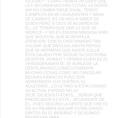
IGLESIA?? : CLARO TIENEN UN LIDER QUE
LES SECUNDA MUCHAS COSAS, LA GENTE
AHI NO CAMBIA SIGUE IGUAL, TENGO
EJEMPLOS EN MI CASA ASISTEN Y NADA
DE CAMBIOS, ES UN HIJO A SABER DE
QUIEN PERO SI DIOS SE ACUERDA DE
EL...LE TENDRA QUE DAR LO QUE SE
MERECE--Y NO ES ENVIDIA NINGUNA SINO
QUE MOLESTA, QUE ACAPARA LA
ATENCION, CON EL CRISTIANISMO TAN
VULGAR QUE DIVULGA..HASTA PIENSO
QUE MI HERMANO QUE ASISTE A ELLA
ESTA SALADO POR SEGUIE SU DOCRTINA
DESPOTA, VEANLO Y OPINEN QUIEN ES EL
VERDADERAMENTE: SE BURLA DE LA
GENTE,PAYASO,COMICO,FOMENTA
MUCHAS COSAS COMO NO CANCELAR
DEUDAS A BANCOS PUES SON
ADINERADOS SUS DUEÑOS, EL
ADULTERIO...:LO ULTIMO SI ESTA CASADO
SU ACTUAL ESPOSO NO LO
DEJE..DEJESOLO A DIOS.....SEÑOR QUE
PREDICADOR ES ÉSTE....ACUERDATE DE
ÉL...PUES SEGURO LA GENTE QUE CREYÓ
EN SU PALABRA VULGAR ESTAN DANDO
GRITOS EN EL INFIERNO Y DESEANDO
REGRESAR PARA