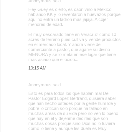
Anonymous said…
Hey Guey es cierto, es caon vino a Mexico
hablando KK y lo reventaron a huevazos porque
aqui no entra un ladron mas jajaja. A cojer
menores de edad.
El muy descarado tiene en Veracruz como 10
acres de terreno pues cultiva y vende productos
en el mercado local. Y ahora viene de
comerciante a pastor, que agarre su divino
MENORA y se lo meta en ese lugar que tiene
mas asiado que el ocico...!
10:15 AM
Anonymous said…
Esto es para todos los que hablan mal Del
Pastor Edgard Lopéz Bertrand, quisiera saber
que han hecho ustedes por la gente humilde y
pobre lo critican solo porque ha fallado en
muchas areas de su vida pero no ven lo bueno
que hay en él y dejenme decirles que son
muchas cosas porque sino Dios no lo tuviera
como lo tiene y aunque les duela es Muy