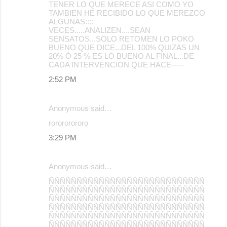
TENER LO QUE MERECE ASI COMO YO
TAMBIEN HE RECIBIDO LO QUE MEREZCO
ALGUNAS::::
VECES.....ANALIZEN....SEAN
SENSATOS...SOLO RETOMEN LO POKO
BUENO QUE DICE...DEL 100% QUIZAS UN
20% Ó 25 % ES LO BUENO AL FINAL...DE
CADA INTERVENCION QUE HACE-----
2:52 PM
Anonymous said…
rorororororo
3:29 PM
Anonymous said…
ÑÑÑÑÑÑÑÑÑÑÑÑÑÑÑÑÑÑÑÑÑÑÑÑÑÑÑÑ
ÑÑÑÑÑÑÑÑÑÑÑÑÑÑÑÑÑÑÑÑÑÑÑÑÑÑÑÑ
ÑÑÑÑÑÑÑÑÑÑÑÑÑÑÑÑÑÑÑÑÑÑÑÑÑÑÑÑ
ÑÑÑÑÑÑÑÑÑÑÑÑÑÑÑÑÑÑÑÑÑÑÑÑÑÑÑÑ
ÑÑÑÑÑÑÑÑÑÑÑÑÑÑÑÑÑÑÑÑÑÑÑÑÑÑÑÑ
ÑÑÑÑÑÑÑÑÑÑÑÑÑÑÑÑÑÑÑÑÑÑÑÑÑÑÑÑ