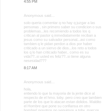
4:55 PM
Anonymous said…
solo queria comentar q no hay q juzgar a las
personas , sin primero saber su condicion o sus
problemas...les recomiendo a todos los q
critican al pastor q inmediatamente reciban a
jesus como su salvador personal...asi como
tambien q le pidan perdon a dios por haber
criticado a un siervo de dios...los reto a todos
los q lo han criticado haber.. como es su
vida??..si usted es feliz??..si tiene alguna
nesesidad???
8:17 AM
Anonymous said…
hola,
entiendo lo que la mayoria de la jente dice al
respecto de el hmo. toby. pero creo que tambien
parte de los que lo atacan estan dolidos. Maldito
el Hombre que pone su confiansa en otro
hombre! nosotros no seguimos a toby, marcos