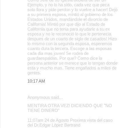
Ejemplo, y no lo ha sido, cada vez que peca
solo llora y pide perdon y lo vuelve a hacer! Dejó
a su primera esposa, mintió al gobierno de los
Estados Unidos, mandándole el divorcio de
California! Mintió por que dijo al Estado de
California que no tenia para ayudarle a su ex
esposa y no le reconoció lo que le pertenecia
despues de un cuarto de siglo de casados! Hizo
lo mismo con la segunda esposa, esperemos
cuanto dura la tercera. Escoge a las esposas
cada dia mas joven! Se rodea de
guardaespaldas. Por que? Como dice la
persona anterior se merece que lo tengan donde
esta y mucho mas. Tiene engañados a miles de
gentes.
10:17 AM
Anonymous said…
MENTIRA OTRA VEZ! DICIENDO QUE "NO
TIENE DINERO"
11:07am 24 de Agosto Proxima vista del caso
del Dr.Edgar López Bertrand