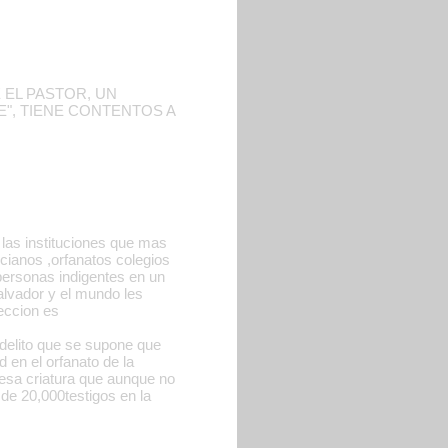
 EL PASTOR, UN
E", TIENE CONTENTOS A
 las instituciones que mas
cianos ,orfanatos colegios
personas indigentes en un
alvador y el mundo les
reccion es
 delito que se supone que
 en el orfanato de la
esa criatura que aunque no
 de 20,000testigos en la