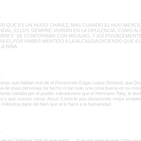
…
ER QUE ES UN HUGO CHAVEZ, MAS CUANDO EL HIJO MENC
DAL, ELLOS SIEMPRE VIVIRÁN EN LA OPULENCIA, COMO A
OBRES" SE CONFORMAN CON MIGAJAS, Y ASÍ POSIBLEMENT
A EL POR HABER MENTIDO A LA ALCALDIA DICIENDO QUE EL
A NIÑA.
…
onas que hablan mal de el Reverendo Edgar Lopez Bertand, que Dios
a de esas personas ha hecho ni tan solo una cosa buena en su miser
tanta caridad por el pueblo salvadoreno que el Hermano Toby, le duela
o y que nuestro senor Jesus Cristo lo usa diariamente mejor arrepi
a milesima parte del bien que el le hace a la humanidad
…
es no "robarse" todo lo que entra..... si ayuda pero el vive como un r