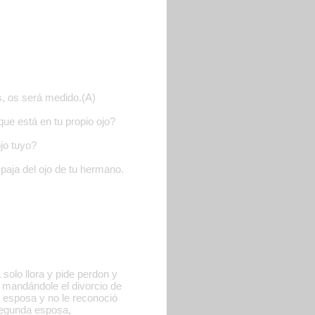
s, os será medido.(A)
que está en tu propio ojo?
ojo tuyo?
 paja del ojo de tu hermano.
solo llora y pide perdon y
, mandándole el divorcio de
ex esposa y no le reconoció
 segunda esposa,