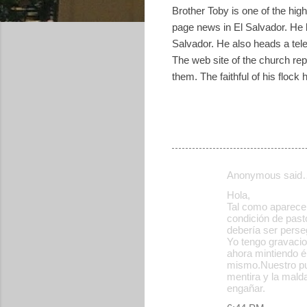
Brother Toby is one of the high
page news in El Salvador. He 
Salvador. He also heads a tele
The web site of the church rep
them. The faithful of his flock
Anonymous said
C
Hola,
o
Tal como aparecen
condición de pasto
m
debería ser perse
m
Yo tengo gravacio
ahora mintiendo é
e
mismo.Nuestro pue
mentira y la mald
n
engañar.
t