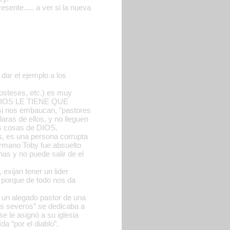
ente..... a ver si la nueva
dar el ejemplo a los
costeses, etc.) es muy
(A DIOS LE TIENE QUE
si nos embaucan, "pastores
laras de ellos, y no lleguen
as cosas de DIOS.
, es una persona corrupta
ermano Toby fue absuelto
nas y no puede salir de el
exijan tener un lider
s porque de todo nos da
, un alegado pastor de una
es severos” se dedicaba a
e le asignó a su iglesia
a “por el diablo”.