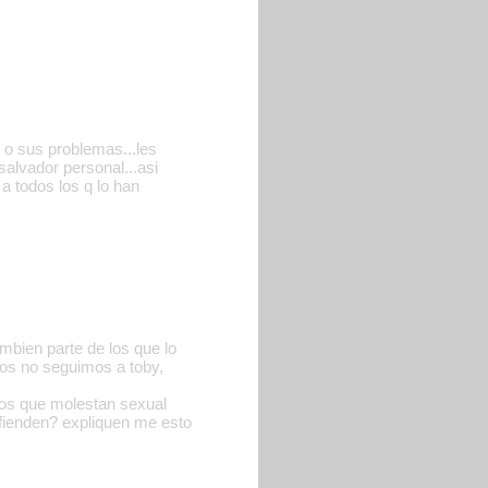
+
 o sus problemas...les
salvador personal...asi
 a todos los q lo han
ambien parte de los que lo
ros no seguimos a toby,
cos que molestan sexual
fienden? expliquen me esto