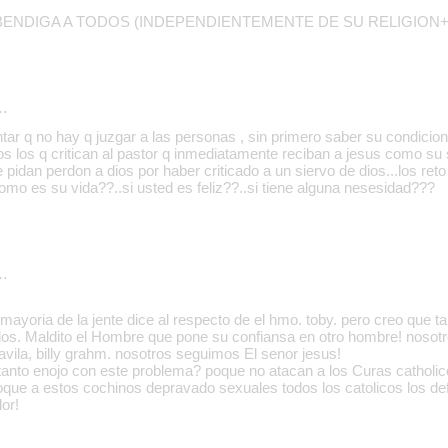
BENDIGA A TODOS (INDEPENDIENTEMENTE DE SU RELIGION
…
tar q no hay q juzgar a las personas , sin primero saber su condicion
s los q critican al pastor q inmediatamente reciban a jesus como su 
pidan perdon a dios por haber criticado a un siervo de dios...los reto
como es su vida??..si usted es feliz??..si tiene alguna nesesidad???
…
 mayoria de la jente dice al respecto de el hmo. toby. pero creo que t
dos. Maldito el Hombre que pone su confiansa en otro hombre! nosot
avila, billy grahm. nosotros seguimos El senor jesus!
anto enojo con este problema? poque no atacan a los Curas catholi
que a estos cochinos depravado sexuales todos los catolicos los de
lor!