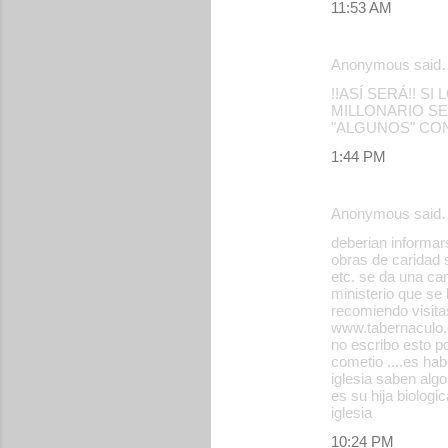
11:53 AM
Anonymous said
!!ASÍ SERÁ!! 
MILLONARIO SE
"ALGUNOS" CON
1:44 PM
Anonymous said
deberian informar
obras de caridad 
etc. se da una ca
ministerio que se
recomiendo visitas
www.tabernaculo.
no escribo esto p
cometio ....es ha
iglesia saben al
es su hija biologi
iglesia
10:24 PM