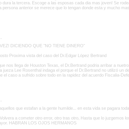
 dura la tercera. Escoge a las esposas cada dia mas joven! Se rode
a persona anterior se merece que lo tengan donde esta y mucho mas
…
VEZ! DICIENDO QUE "NO TIENE DINERO"
sto Proxima vista del caso del Dr.Edgar López Bertrand
que nos llega de Houston Texas, el Dr.Bertrand podria arribar a nuetr
a jueza Lee Rosenthal indaga el porque el Dr.Bertrand no utilizó un d
e el caso a sufrido sobre todo en la rapidez del acuerdo Fiscalia-Def
…
quellos que estafan a la gente humilde... en esta vida se pagara toda
l Volvera a cometer otro error, otro tras otro, Hasta que lo juzgemos
a mayor. HABRAN LOS OJOS HERMANOS