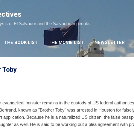
Skip to main content
ectives
lysis of El Salvador and the Salvadoran people.
THE BOOK LIST
THE MOVIE LIST
NEWSLETTER
r Toby
 evangelical minister remains in the custody of US federal authoritie
ertrand, known as "Brother Toby" was arrested in Houston for falsely 
 application. Because he is a naturalized US citizen, the false passp
daughter as well. He is said to be working out a plea agreement with p