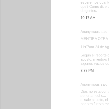
esperemos cuanto
que? Como dice l
de gentes.
10:17 AM
Anonymous said
MENTIRA OTRA 
11:07am 24 de Ago
Según el reporte 
agosto, mientras l
algunos vacios qu
3:39 PM
Anonymous said
Dios no esta con a
senor a hecho...
si sale asuelto, e
por otra fuerz