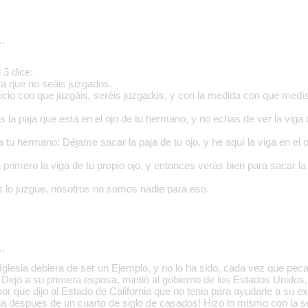
…
 3 dice:
ra que no seáis juzgados.
uicio con que juzgáis, seréis juzgados, y con la medida con que medí
 la paja que está en el ojo de tu hermano, y no echas de ver la viga 
tu hermano: Déjame sacar la paja de tu ojo, y he aquí la viga en el 
a primero la viga de tu propio ojo, y entonces verás bien para sacar la
 lo juzgue, nosotros no somos nadie para eso.
…
glesia debiera de ser un Ejemplo, y no lo ha sido, cada vez que peca 
! Dejó a su primera esposa, mintió al gobierno de los Estados Unidos
 por que dijo al Estado de California que no tenia para ayudarle a su 
cia despues de un cuarto de siglo de casados! Hizo lo mismo con la