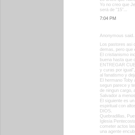
Yo no creo que Je
será de "15"...
7:04 PM
Anonymous said
Los pastores asi c
demas, pero que 
El cristianismo in
buena hasta que 
ENTREGAR CUENTA)
y curas por igual"
al fanatismo y de
El hermano Toby a
segun parece y te
de ningun cargo, a
Salvador a menos 
El siguiente es u
espiritual con al
DIOS.
Quebradillas, Pue
Iglesia Pentecost
cometer actos lasc
una agente encubi