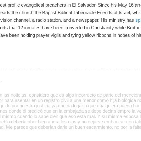
est profile evangelical preachers in El Salvador. Since his May 16 arr
leads the church the Baptist Biblical Tabernacle Friends of Israel, w
vision channel, a radio station, and a newspaper. His ministry has
sp
orts that 12 inmates have been converted in Christianity while Broth
 have been holding prayer vigils and tying yellow ribbons in hopes of h
…
 las noticias, considero que es algo incorrecto de parte del mencion
r para asentar en un registro civil a una menor como hija biológica n
guido por nuestra justicia ya que da lugar a que cualquiera pueda ha
nes donde él predicó que en la embajada se debe decir siempre la v
l mismo cuando lo sabe bien que eso esta mal. Y su misma esposa ha
blo debería abrir bien ahora los ojos y no dejarse embaucar con tal
ad. Me parece que deberían darle un buen escarmiento, no por la falt