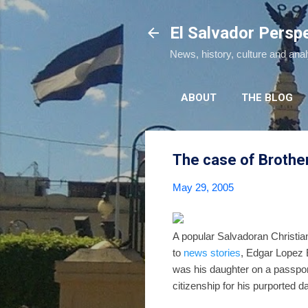
El Salvador Persp
News, history, culture and ana
ABOUT
THE BLOG
The case of Brothe
May 29, 2005
A popular Salvadoran Christian
to
news stories
, Edgar Lopez B
was his daughter on a passport
citizenship for his purported 