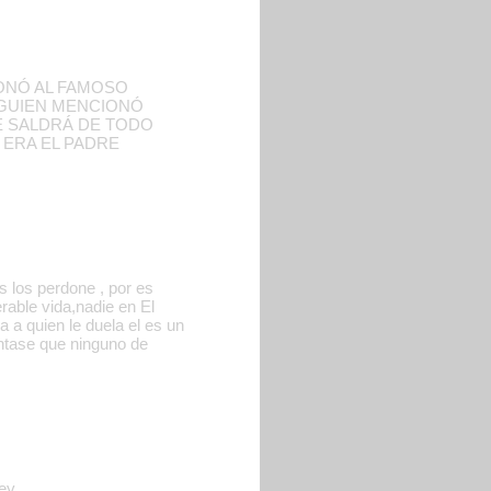
IONÓ AL FAMOSO
LGUIEN MENCIONÓ
E SALDRÁ DE TODO
 ERA EL PADRE
 los perdone , por es
able vida,nadie en El
 a quien le duela el es un
entase que ninguno de
ey.