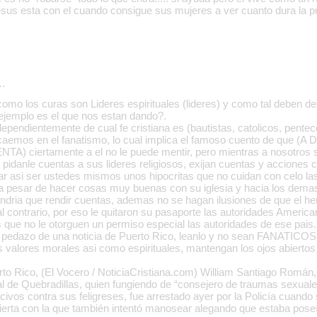
sus esta con el cuando consigue sus mujeres a ver cuanto dura la pres
…
omo los curas son Lideres espirituales (lideres) y como tal deben de 
ejemplo es el que nos estan dando?.
dependientemente de cual fe cristiana es (bautistas, catolicos, pente
caemos en el fanatismo, lo cual implica el famoso cuento de que 
 ciertamente a el no le puede mentir, pero mientras a nosotros 
, pidanle cuentas a sus lideres religiosos, exijan cuentas y acciones c
jar asi ser ustedes mismos unos hipocritas que no cuidan con celo l
 pesar de hacer cosas muy buenas con su iglesia y hacia los demas
ndria que rendir cuentas, ademas no se hagan ilusiones de que el h
l contrario, por eso le quitaron su pasaporte las autoridades America
que no le otorguen un permiso especial las autoridades de ese pais.
n pedazo de una noticia de Puerto Rico, leanlo y no sean FANATICOS, 
tos valores morales asi como espirituales, mantengan los ojos abierto
rto Rico, (El Vocero / NoticiaCristiana.com) William Santiago Román
al de Quebradillas, quien fungiendo de “consejero de traumas sexual
ivos contra sus feligreses, fue arrestado ayer por la Policía cuando s
erta con la que también intentó manosear alegando que estaba poseíd