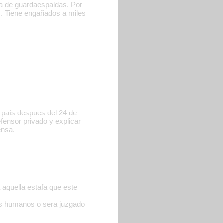
a de guardaespaldas. Por
. Tiene engañados a miles
o país despues del 24 de
efensor privado y explicar
ensa.
 aquella estafa que este
 los humanos o sera juzgado