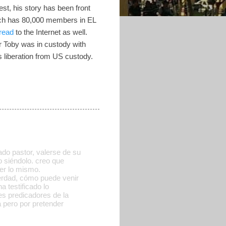
est, his story has been front
hich has 80,000 members in EL
read
to the Internet as well.
er Toby was in custody with
is liberation from US custody.
ado pastor, valerse de su
o siéndolo. creo que
cer lo mismo.
erdad, cómo puede venir
 testificado lo
es predicadores de la
a pero por pretender