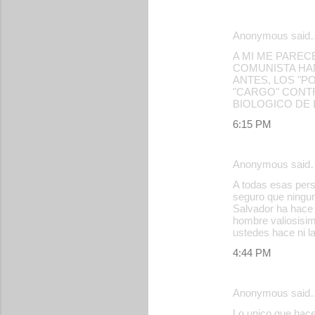
Anonymous said
A MI ME PAREC
COMUNISTA HAN
ANTES, LOS "P
"CARGO" CONTR
BIOLOGICO DE L
6:15 PM
Anonymous said
A todas esas pers
seguro que ningun
Salvador ha hace 
hombre valiosisim
ustedes hace ni l
4:44 PM
Anonymous said
Lo unico que hace 