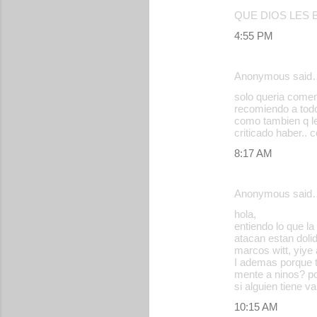
QUE DIOS LES 
4:55 PM
Anonymous said
solo queria comen
recomiendo a todo
como tambien q le 
criticado haber.. 
8:17 AM
Anonymous said
hola,
entiendo lo que la
atacan estan doli
marcos witt, yiye 
I ademas porque t
mente a ninos? po
si alguien tiene va
10:15 AM