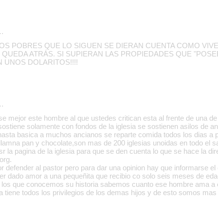
…
SI LOS POBRES QUE LO SIGUEN SE DIERAN CUENTA COMO VIVE
 QUEDA ATRÁS. SI SUPIERAN LAS PROPIEDADES QUE "POSE
 UNOS DOLARITOS!!!!
…
se mejor este hombre al que ustedes critican esta al frente de una de
sostiene solamente con fondos de la iglesia se sostienen asilos de an
nasta basica a muchos ancianos se reparte comida todos los dias a 
 llamna pan y chocolate,son mas de 200 iglesias unoidas en todo el s
r la pagina de la iglesia para que se den cuenta lo que se hace la di
org.
or defender al pastor pero para dar una opinion hay que informarse el
ber dado amor a una pequeñita que recibio co solo seis meses de edad
go los que conocemos su historia sabemos cuanto ese hombre ama a 
ca tiene todos los privilegios de los demas hijos y de esto somos mas