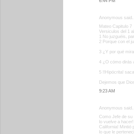
6:44 PM
s
Anonymous said
Mateo Capitulo 7
Versiculos del 1 al
1 No juzguéis, pa
2 Porque con el j
3 ¿Y por qué miras
4 ¿O cómo dirás a 
5 !!Hipócrita! sac
Dejemos que Dios
9:23 AM
Anonymous said
Como Jefe de su I
lo vuelve a hacer
California! Mintió
lo que le pertene