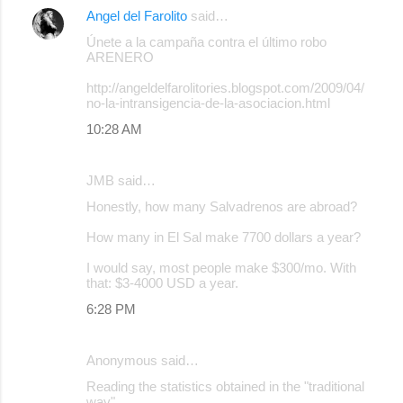
Angel del Farolito
said…
C
Únete a la campaña contra el último robo
o
ARENERO
m
http://angeldelfarolitories.blogspot.com/2009/04/
m
no-la-intransigencia-de-la-asociacion.html
e
10:28 AM
n
t
JMB said…
s
Honestly, how many Salvadrenos are abroad?
How many in El Sal make 7700 dollars a year?
I would say, most people make $300/mo. With
that: $3-4000 USD a year.
6:28 PM
Anonymous said…
Reading the statistics obtained in the "traditional
way"