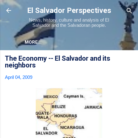
Skip to main content
El Salvador Perspectives
News, history, culture and analysis of El
Salvador and the Salvadoran people.
MORE…
The Economy -- El Salvador and its
neighbors
April 04, 2009