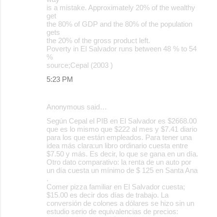
is a mistake. Approximately 20% of the wealthy
get
the 80% of GDP and the 80% of the population
gets
the 20% of the gross product left.
Poverty in El Salvador runs between 48 % to 54
%
source;Cepal (2003 )
5:23 PM
Anonymous said…
Según Cepal el PIB en El Salvador es $2668.00
que es lo mismo que $222 al mes y $7.41 diario
para los que están empleados. Para tener una
idea más clara:un libro ordinario cuesta entre
$7.50 y más. Es decir, lo que se gana en un día.
Otro dato comparativo: la renta de un auto por
un día cuesta un mínimo de $ 125 en Santa Ana
.
Comer pizza familiar en El Salvador cuesta;
$15.00 es decir dos días de trabajo. La
conversión de colones a dólares se hizo sin un
estudio serio de equivalencias de precios: