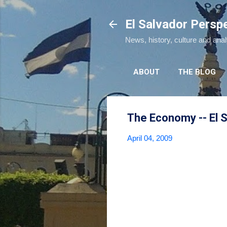
El Salvador Persp
News, history, culture and ana
ABOUT
THE BLOG
The Economy -- El S
April 04, 2009