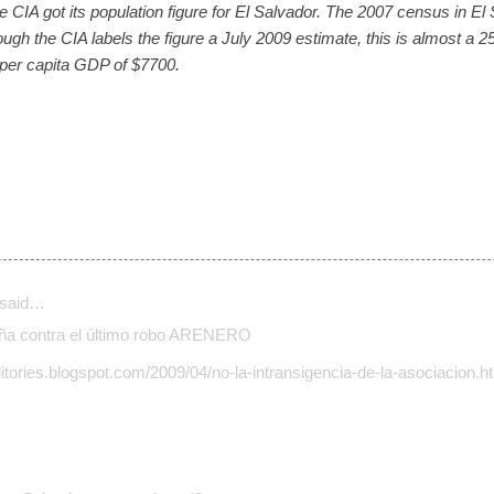
he CIA got its population figure for El Salvador. The 2007 census in E
ough the CIA labels the figure a July 2009 estimate, this is almost a 2
 per capita GDP of $7700.
said…
ña contra el último robo ARENERO
olitories.blogspot.com/2009/04/no-la-intransigencia-de-la-asociacion.h