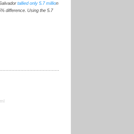
l Salvador
tallied only 5.7 millio
n
5% difference. Using the 5.7
tml