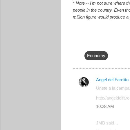
* Note -- I'm not sure where t
people in the country. Even th
million figure would produce a
Economy
Angel del Farolito
C
Únete a la campa
o
http://angeldelfar
m
10:28 AM
m
e
JMB said…
n