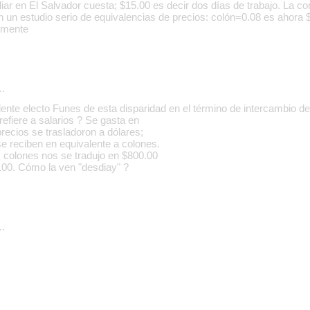
iar en El Salvador cuesta; $15.00 es decir dos días de trabajo. La c
in un estudio serio de equivalencias de precios: colón=0.08 es ahora 
amente
…
dente electo Funes de esta disparidad en el término de intercambio d
efiere a salarios ? Se gasta en
recios se trasladoron a dólares;
se reciben en equivalente a colones.
. colones nos se tradujo en $800.00
100. Cómo la ven "desdiay" ?
…