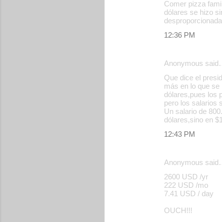
Comer pizza famil
dólares se hizo s
desproporcionad
12:36 PM
Anonymous said
Que dice el presi
más en lo que se r
dólares,pues los p
pero los salarios 
Un salario de 800
dólares,sino en $
12:43 PM
Anonymous said
2600 USD /yr
222 USD /mo
7.41 USD / day
OUCH!!!