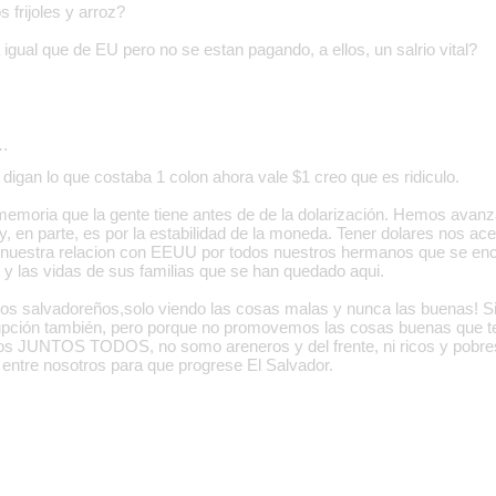
 frijoles y arroz?
igual que de EU pero no se estan pagando, a ellos, un salrio vital?
…
digan lo que costaba 1 colon ahora vale $1 creo que es ridiculo.
a memoria que la gente tiene antes de de la dolarización. Hemos avan
y, en parte, es por la estabilidad de la moneda. Tener dolares nos 
 nuestra relacion con EEUU por todos nuestros hermanos que se enc
 y las vidas de sus familias que se han quedado aqui.
os salvadoreños,solo viendo las cosas malas y nunca las buenas! Si,
rupción también, pero porque no promovemos las cosas buenas que 
s JUNTOS TODOS, no somo areneros y del frente, ni ricos y pobres.
r entre nosotros para que progrese El Salvador.