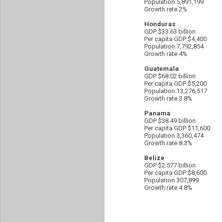
Population 5,891,199
Growth rate 2%
Honduras
GDP $33.63 billion
Per capita GDP $4,400
Population 7,792,854
Growth rate 4%
Guatemala
GDP $68.02 billion
Per capita GDP $5,200
Population 13,276,517
Growth rate 3.8%
Panama
GDP $38.49 billion
Per capita GDP $11,600
Population 3,360,474
Growth rate 8.3%
Belize
GDP $2.577 billion
Per capita GDP $8,600
Population 307,899
Growth rate 4.8%