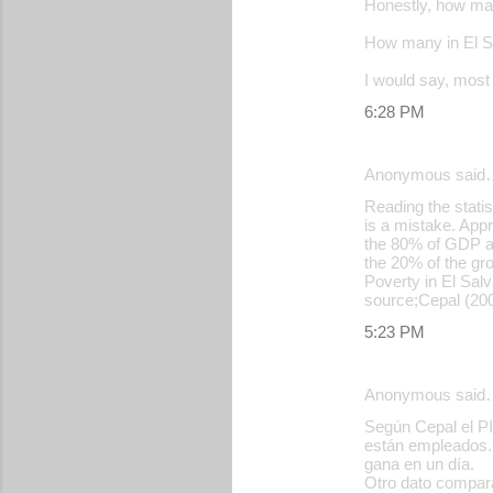
Honestly, how ma
t
s
How many in El S
I would say, most
6:28 PM
Anonymous said
Reading the statis
is a mistake. App
the 80% of GDP an
the 20% of the gro
Poverty in El Sal
source;Cepal (200
5:23 PM
Anonymous said
Según Cepal el PI
están empleados. 
gana en un día.
Otro dato compara