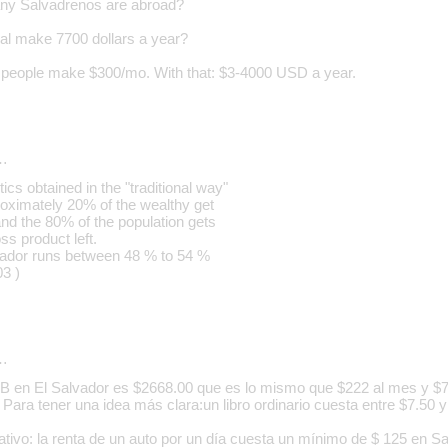
ny Salvadrenos are abroad?
al make 7700 dollars a year?
 people make $300/mo. With that: $3-4000 USD a year.
…
tics obtained in the "traditional way"
roximately 20% of the wealthy get
d the 80% of the population gets
ss product left.
vador runs between 48 % to 54 %
3 )
…
B en El Salvador es $2668.00 que es lo mismo que $222 al mes y $7.
Para tener una idea más clara:un libro ordinario cuesta entre $7.50 y
tivo: la renta de un auto por un día cuesta un mínimo de $ 125 en Sa