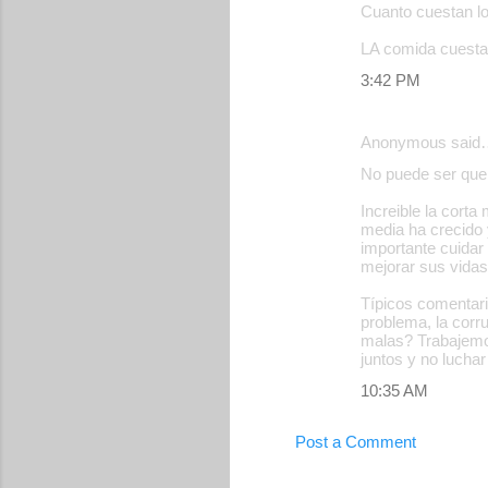
Cuanto cuestan los
LA comida cuesta 
3:42 PM
Anonymous said
No puede ser que 
Increible la cort
media ha crecido 
importante cuidar
mejorar sus vidas
Típicos comentari
problema, la cor
malas? Trabajemo
juntos y no lucha
10:35 AM
Post a Comment