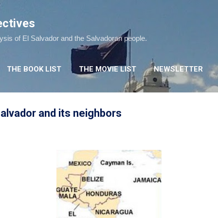
Skip to main content
ectives
lysis of El Salvador and the Salvadoran people.
THE BOOK LIST
THE MOVIE LIST
NEWSLETTER
alvador and its neighbors