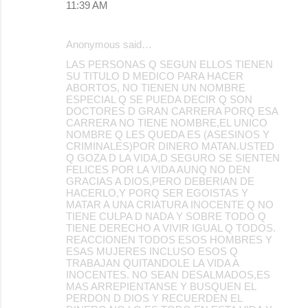
11:39 AM
Anonymous said…
LAS PERSONAS Q SEGUN ELLOS TIENEN
SU TITULO D MEDICO PARA HACER
ABORTOS, NO TIENEN UN NOMBRE
ESPECIAL Q SE PUEDA DECIR Q SON
DOCTORES D GRAN CARRERA PORQ ESA
CARRERA NO TIENE NOMBRE,EL UNICO
NOMBRE Q LES QUEDA ES (ASESINOS Y
CRIMINALES)POR DINERO MATAN.USTED
Q GOZA D LA VIDA,D SEGURO SE SIENTEN
FELICES POR LA VIDA AUNQ NO DEN
GRACIAS A DIOS,PERO DEBERIAN DE
HACERLO,Y PORQ SER EGOISTAS Y
MATAR A UNA CRIATURA INOCENTE Q NO
TIENE CULPA D NADA Y SOBRE TODO Q
TIENE DERECHO A VIVIR IGUAL Q TODOS.
REACCIONEN TODOS ESOS HOMBRES Y
ESAS MUJERES INCLUSO ESOS Q
TRABAJAN QUITANDOLE LA VIDA A
INOCENTES. NO SEAN DESALMADOS,ES
MAS ARREPIENTANSE Y BUSQUEN EL
PERDON D DIOS Y RECUERDEN EL