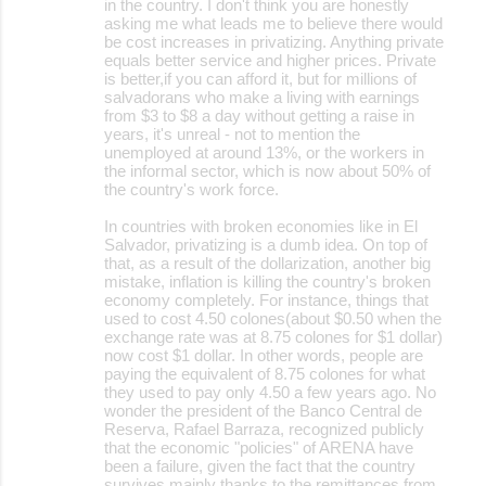
in the country. I don't think you are honestly
asking me what leads me to believe there would
be cost increases in privatizing. Anything private
equals better service and higher prices. Private
is better,if you can afford it, but for millions of
salvadorans who make a living with earnings
from $3 to $8 a day without getting a raise in
years, it's unreal - not to mention the
unemployed at around 13%, or the workers in
the informal sector, which is now about 50% of
the country's work force.
In countries with broken economies like in El
Salvador, privatizing is a dumb idea. On top of
that, as a result of the dollarization, another big
mistake, inflation is killing the country's broken
economy completely. For instance, things that
used to cost 4.50 colones(about $0.50 when the
exchange rate was at 8.75 colones for $1 dollar)
now cost $1 dollar. In other words, people are
paying the equivalent of 8.75 colones for what
they used to pay only 4.50 a few years ago. No
wonder the president of the Banco Central de
Reserva, Rafael Barraza, recognized publicly
that the economic "policies" of ARENA have
been a failure, given the fact that the country
survives mainly thanks to the remittances from