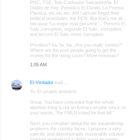
PNC, TSE, Tele-Confusion Salvadoreña, El
Diablo de Hoy, Periodico El Dundo, La Prensa
Plastica, etc.etc.etc. Ah! I almost forgot their
political prostitutes, the PCN. But that's not all...
because "Lo mejor esta por venir"... Primero El
Salv..corruption, segundo El Salv.. corruption,
and tercero El Salv..more corruption.
Privatize? ha, ha, ha,..Are you really serious?
Where are the poor people going to get the
money for the rising costs? More remesas?
1:05 AM
El-Visitador
said…
To: El usuario anónimo
Great. You have conceded that the whole
abortion thing is not an Arena complot, since, in
your words, "the FMLN voted for that bill."
Next, you complain about the tax squandering
problems the country faces. I propose a very
specific and demonstrably reasonable solution
that has worked out in fields such as power