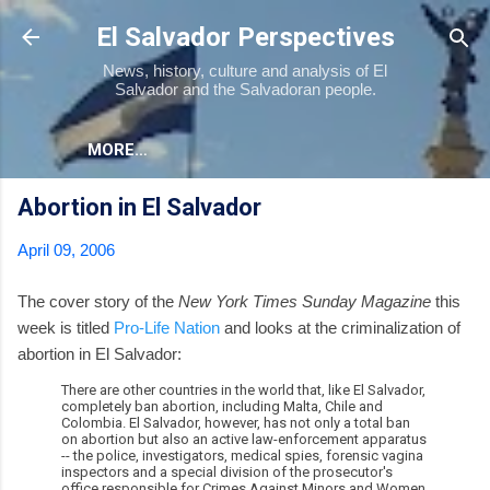
Skip to main content
El Salvador Perspectives
News, history, culture and analysis of El
Salvador and the Salvadoran people.
MORE…
Abortion in El Salvador
April 09, 2006
The cover story of the
New York Times Sunday Magazine
this
week is titled
Pro-Life Nation
and looks at the criminalization of
abortion in El Salvador:
There are other countries in the world that, like El Salvador,
completely ban abortion, including Malta, Chile and
Colombia. El Salvador, however, has not only a total ban
on abortion but also an active law-enforcement apparatus
-- the police, investigators, medical spies, forensic vagina
inspectors and a special division of the prosecutor's
office responsible for Crimes Against Minors and Women,