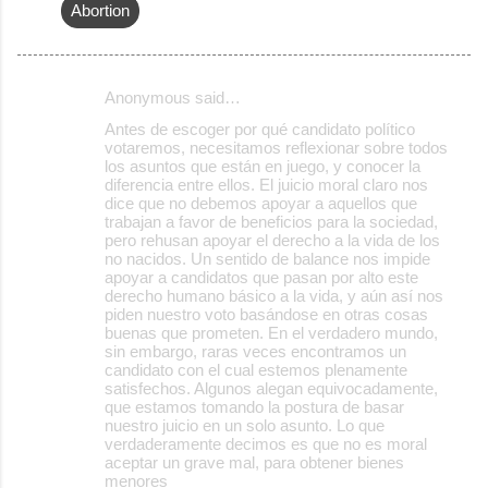
Abortion
Anonymous said…
C
Antes de escoger por qué candidato político
o
votaremos, necesitamos reflexionar sobre todos
los asuntos que están en juego, y conocer la
m
diferencia entre ellos. El juicio moral claro nos
m
dice que no debemos apoyar a aquellos que
trabajan a favor de beneficios para la sociedad,
e
pero rehusan apoyar el derecho a la vida de los
no nacidos. Un sentido de balance nos impide
n
apoyar a candidatos que pasan por alto este
t
derecho humano básico a la vida, y aún así nos
piden nuestro voto basándose en otras cosas
s
buenas que prometen. En el verdadero mundo,
sin embargo, raras veces encontramos un
candidato con el cual estemos plenamente
satisfechos. Algunos alegan equivocadamente,
que estamos tomando la postura de basar
nuestro juicio en un solo asunto. Lo que
verdaderamente decimos es que no es moral
aceptar un grave mal, para obtener bienes
menores