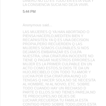
DINERO NO LO ES TODO EN ESTA VIDA Y
LA CONSIENCIA SUCIA NO DEJA VIVIR.
5:44 PM
Anonymous said…
LAS MUJERES Q YA HAN ABORTADO O
PIENSA HACERLO,MEDITEN BIEN Y
RECAPASITEN YA Q ES UNA DECISION
PROPIA,PERO RECUERDEN Q LAS
MUJERES SOMOS CULPABLES,SI NOS
DEJAMOS EMBARAZAR ES CULPA
NUESTRA, UNA CRIATURA INOCENTE NO
TIENE Q PAGAR NUESTROS ERRORES.LA
MUJER ES LA PRIMER CULPABLE EN UN
ACTO COMO ESTOS,SI DIOS TE DA UN
HIJO,RECIBELO CON TODO TU AMOR Y
LUCHA POR ESA CRIATURA AUNQ LO
TENGAS Q HACER SOLA,NO SE NECESITA
AL HOMBRE, NI AL NOVIO, ETC. SOBRE
TODO CUANDO HAY UN RECHASO D
PARTE D ELLOS.SI NO TIENES PAREJA,NO
TE PREOCUPES,NO DEJES DE
LUCHAR,RECUERDA TU FAMILIA ESTA
CONTIGO PERO SOBRE TODO,(DIOS ESTA