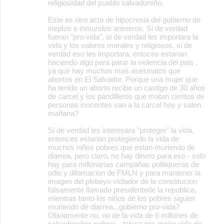
religiosidad del pueblo salvadoreño.
Este es otro acto de hipocresia del gobierno de
ineptos e inmundos areneros. Si de verdad
fueran "pro-vida", si de verdad les importara la
vida y los valores morales y religiosos, si de
verdad eso les importara, entoces estarian
haciendo algo para parar la violencia del pais ,
ya que hay muchos mas asesinatos que
abortos en El Salvador. Porque una mujer que
ha tenido un aborto recibe un castigo de 30 años
de carcel y los pandilleros que matan cientos de
personas inocentes van a la carcel hoy y salen
mañana?
Si de verdad les interesara "proteger" la vida,
entonces estarian protegiendo la vida de
muchos niños pobres que estan muriendo de
diarrea, pero claro, no hay dinero para eso - solo
hay para millonarias campañas politiqueras de
odio y difamacion de FMLN y para mantener la
imagen del plebeyo violador de la constitucion
falsamente llamado presidentede la republica,
mientras tanto los niños de los pobres siguen
muriendo de diarrea...gobierno pro-vida?
Obviamente no, no de la vida de 6 millones de
salvadoreños pobres - talvez pro-mejor vida de