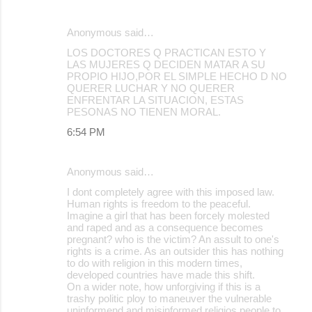
Anonymous said…
LOS DOCTORES Q PRACTICAN ESTO Y
LAS MUJERES Q DECIDEN MATAR A SU
PROPIO HIJO,POR EL SIMPLE HECHO D NO
QUERER LUCHAR Y NO QUERER
ENFRENTAR LA SITUACION, ESTAS
PESONAS NO TIENEN MORAL.
6:54 PM
Anonymous said…
I dont completely agree with this imposed law.
Human rights is freedom to the peaceful.
Imagine a girl that has been forcely molested
and raped and as a consequence becomes
pregnant? who is the victim? An assult to one's
rights is a crime. As an outsider this has nothing
to do with religion in this modern times,
developed countries have made this shift.
On a wider note, how unforgiving if this is a
trashy politic ploy to maneuver the vulnerable
uninformend and misinformed religios people to